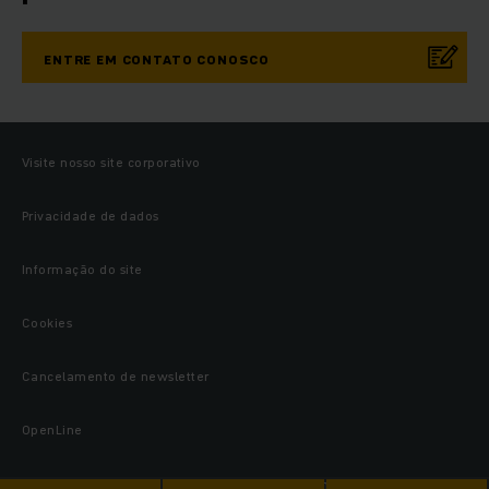
ENTRE EM CONTATO CONOSCO
Visite nosso site corporativo
Privacidade de dados
Informação do site
Cookies
Cancelamento de newsletter
OpenLine
© 2026 Jungheinrich Lift Truck Comércio de Empilhadeiras Ltda.,