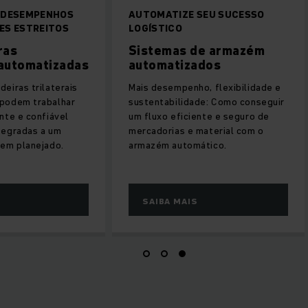
 DESEMPENHOS
AUTOMATIZE SEU SUCESSO
ES ESTREITOS
LOGÍSTICO
ras
Sistemas de armazém
 automatizadas
automatizados
eiras trilaterais
Mais desempenho, flexibilidade e
podem trabalhar
sustentabilidade: Como conseguir
nte e confiável
um fluxo eficiente e seguro de
tegradas a um
mercadorias e material com o
bem planejado.
armazém automático.
SAIBA MAIS