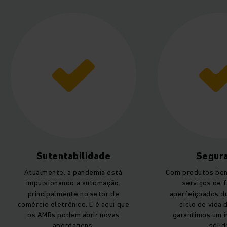
Sutentabilidade
Segur
Atualmente, a pandemia está
Com produtos bem
impulsionando a automação,
serviços de 
principalmente no setor de
aperfeiçoados d
comércio eletrônico. E é aqui que
ciclo de vida 
os AMRs podem abrir novas
garantimos um 
abordagens.
sólid