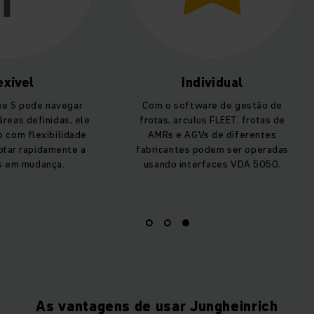
exível
Individual
ee S pode navegar
Com o software de gestão de
reas definidas, ele
frotas, arculus FLEET, frotas de
 com flexibilidade
AMRs e AGVs de diferentes
ptar rapidamente a
fabricantes podem ser operadas
s em mudança.
usando interfaces VDA 5050.
As vantagens de usar Jungheinrich