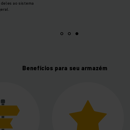
 deles ao sistema
geral.
Benefícios para seu armazém