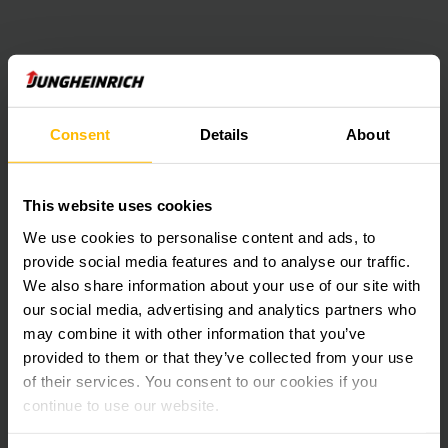
Consent
Details
About
This website uses cookies
Farid sobre sistemas sustentáveis
We use cookies to personalise content and ads, to
provide social media features and to analyse our traffic.
A sustentabilidade é uma área de foco essencial na
We also share information about your use of our site with
Jungheinrich, e é por isso que a empresa adota abordagens
our social media, advertising and analytics partners who
inovadoras para reduzir suas emissões. Um exemplo disso é
may combine it with other information that you’ve
um projeto piloto que permitirá ao serviço de Customer
provided to them or that they’ve collected from your use
Service da Jungheinrich operar de forma totalmente elétrica
of their services. You consent to our cookies if you
no futuro. Equipamentos de serviço elétricos, planejamento
continue to use our website.
de rotas inteligente baseado em software e uma rede
ampliada de engenheiros de serviço para reduzir o tempo: