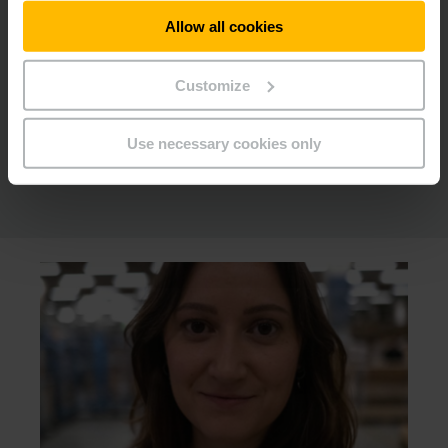
cada pequena contribuição representa um grande passo na
melhoria da pegada de carbono. Acompanhe Farid em seu
Allow all cookies
equipamento de serviço enquanto ele realiza seu trabalho
diário.
Customize
SAIBA MAIS
Use necessary cookies only