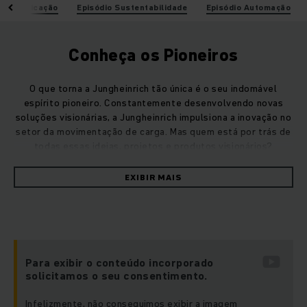
 Eletrificação
Episódio Sustentabilidade
Episódio Automação
Conheça os Pioneiros
O que torna a Jungheinrich tão única é o seu indomável
espírito pioneiro. Constantemente desenvolvendo novas
soluções visionárias, a Jungheinrich impulsiona a inovação no
setor da movimentação de carga. Mas quem está por trás de
todas essas ideias, projetos e produtos visionários?
Descubra a resposta e conheça os verdadeiros pioneiros,
pessoas que trabalham incansavelmente todos os dias para
EXIBIR MAIS
moldar o futuro da movimentação de materiais, na série
documental da Jungheinrich:
"Meet the Pioneers" (Conheça
os Pioneiros)
.
Para exibir o conteúdo incorporado
solicitamos o seu consentimento.
Infelizmente, não conseguimos exibir a imagem