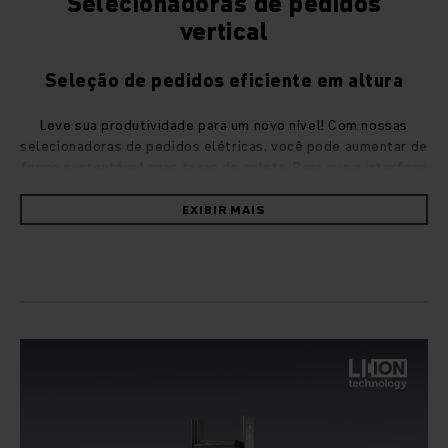
Selecionadoras de pedidos
vertical
Seleção de pedidos eficiente em altura
Leve sua produtividade para um novo nível! Com nossas
selecionadoras de pedidos elétricas, você pode aumentar de
forma sustentável suas taxas de coleta. Para que a interface
homem/máquina funcione de forma otimizada, também
confiamos em maior segurança de direção e maior eficiência
EXIBIR MAIS
em nossas selecionadoras de pedidos verticais.
Maior desempenho de seleção em armazéns
com estanterias altas
Sua situação individual e suas instalações precisam de
soluções adaptadas. Escolha entre uma série de opções de
ajustes práticos as opções perfeitas para você! Nossas
selecionadoras de pedidos verticais representam o maior
desempenho de seleção no armazém de estanterias altas.