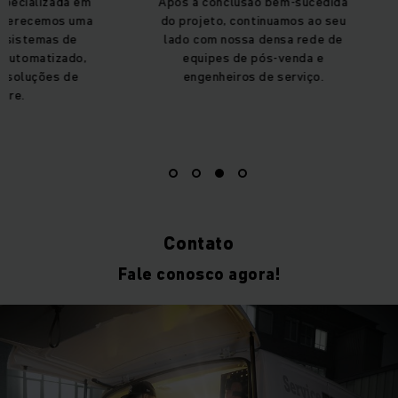
Após a conclusão bem-sucedida
Como fornecedor 
do projeto, continuamos ao seu
de contato fixo 
lado com nossa densa rede de
de implemen
equipes de pós-venda e
acompanhamos pa
engenheiros de serviço.
a sua solução
Contato
Fale conosco agora!