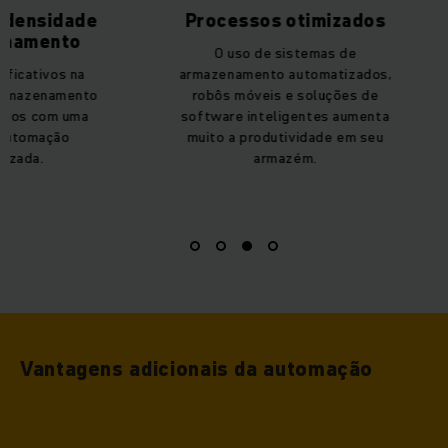
Processos otimizados
Sustenta
O uso de sistemas de
Utilização 
armazenamento automatizados,
armazenamento,
robôs móveis e soluções de
de embalagem e
software inteligentes aumenta
de energia -
muito a produtividade em seu
ambientais 
armazém.
automação 
Vantagens adicionais da automação