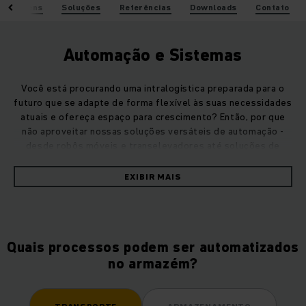
vantagens
Soluções
Referências
Downloads
Contato
Automação e Sistemas
Você está procurando uma intralogística preparada para o
futuro que se adapte de forma flexível às suas necessidades
atuais e ofereça espaço para crescimento? Então, por que
não aproveitar nossas soluções versáteis de automação -
desde robôs móveis e transelevadores até soluções de
software - para otimizar de forma sustentável seus
processos de trabalho e fluxos de materiais.
EXIBIR MAIS
Seja como uma solução autônoma ou perfeitamente
integrada ao seu cenário de sistemas - como um parceiro
especializado em automação e digitalização holísticas,
Quais processos podem ser automatizados
podemos implementar um sistema geral personalizado para
no armazém?
você que aumenta automaticamente a eficiência do seu
armazém.