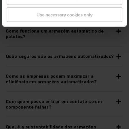
Qual é a função dos robôs móveis e da
inteligência artificial nos armazéns
automatizados?
Use necessary cookies only
Como funciona um armazém automático de
paletes?
Quão seguros são os armazéns automatizados?
Como as empresas podem maximizar a
eficiência em armazéns automatizados?
Com quem posso entrar em contato se um
componente falhar?
Qual é a sustentabilidade dos armazéns