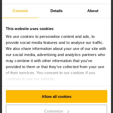
Consent
Details
About
ENTRE EM CONTATO
This website uses cookies
We use cookies to personalise content and ads, to
Perguntas frequentes dos clientes
provide social media features and to analyse our traffic.
We also share information about your use of our site with
our social media, advertising and analytics partners who
Quais tipos de automação estão disponíveis?
may combine it with other information that you’ve
provided to them or that they’ve collected from your use
of their services. You consent to our cookies if you
Quando a automação é útil no armazém?
continue to use our website.
Que vantagens os armazéns automatizados
oferecem em relação aos manuais?
Allow all cookies
Customize