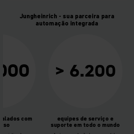
Jungheinrich - sua parceira para
automação integrada
10
> 6.200
equipes de serviço e
do serviço 
suporte em todo o mundo
forne