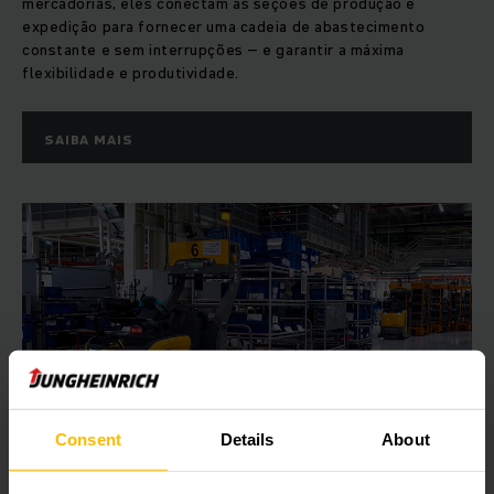
mercadorias, eles conectam as seções de produção e
expedição para fornecer uma cadeia de abastecimento
constante e sem interrupções – e garantir a máxima
flexibilidade e produtividade.
SAIBA MAIS
Consent
Details
About