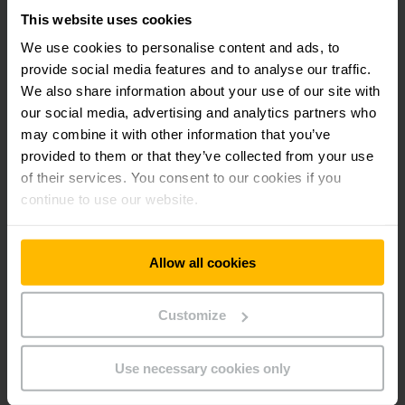
This website uses cookies
TRANSPORTE AUTOMATIZADO
We use cookies to personalise content and ads, to
Audi Hungria: logística inteligente com
provide social media features and to analyse our traffic.
transporte autônomo
We also share information about your use of our site with
Na fábrica da Audi em Győr, na Hungria, a Jungheinrich
our social media, advertising and analytics partners who
automatizou o fornecimento de materiais para a produção de
may combine it with other information that you’ve
motores. Seis EZS 350a sem motorista foram colocados em
provided to them or that they’ve collected from your use
operação. As unidades param automaticamente em 57
of their services. You consent to our cookies if you
estações ao longo do trecho de estrada de mais de 1.000
continue to use our website.
metros de comprimento.
SAIBA MAIS
Allow all cookies
Customize
Use necessary cookies only