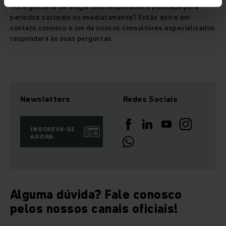
Você gostaria de alugar uma empilhadeira patolada para
períodos sazonais ou imediatamente? Então entre em
contato conosco e um de nossos consultores especializados
responderá às suas perguntas.
Newsletters
Redes Sociais
INSCREVA-SE
AGORA
Alguma dúvida? Fale conosco
pelos nossos canais oficiais!