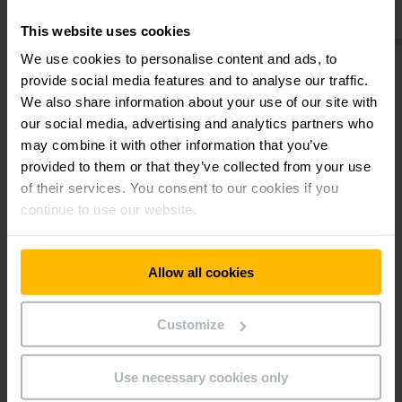
permanentemente que ajuda a aumentar a eficiência da
This website uses cookies
operação. Essas empilhadeiras têm um design mais estreito
graças à bateria integrada e também são extremamente
We use cookies to personalise content and ads, to
eficientes em termos de energia, tornando-os a escolha
provide social media features and to analyse our traffic.
ideal para operações em vários turnos. Isso significa que
We also share information about your use of our site with
quando você aluga uma empilhadeira elétrica
our social media, advertising and analytics partners who
patolada Jungheinrich, ele se paga de várias maneiras.
Nossas empilhadeiras elétricas
may combine it with other information that you’ve
patoladas de locação oferecem:
provided to them or that they’ve collected from your use
of their services. You consent to our cookies if you
A locação de equipamentos da Jungheinrich tem um grande
continue to use our website.
número de empilhadeiras patoladas disponíveis para você.
Conheça as nossas ofertas de aluguel e beneficie de uma
variedade de vantagens:
Allow all cookies
Locação de empilhadeiras para qualquer operação.
Um amplo porftólio na frota de aluguel.
Customize
Solicitação de propostas especiais para locação.
Contato direto com a equipe interna de locação.
Use necessary cookies only