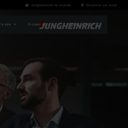
Jungheinrich no mundo
Encontre um local
re nós
E-commerce
ESG na prática