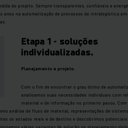
edida do projeto. Sempre transparentes, confiáveis e energ
os anos na automatização de processos de intralogística e
as.
Etapa 1 - soluções
individualizadas.
Planejamento e projeto.
Com o fim de encontrar o grau ótimo de automati
analisamos suas necessidades individuais com rel
material e de informação no primeiro passo. Com 
omo análise de fluxo de material, representações de sistem
es os estados reais e de destino e descobrimos potenciais
aminamos várias variantes de solução no planejamento glob