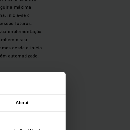
eguir a máxima
ma, inicia-se o
cessos futuros,
 sua implementação.
também o seu
amos desde o início
zém automatizado.
 contato
es.
About