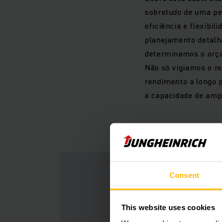
sobretudo de uma pe
eficiência e flexibil
planejamento detalha
determinamos o orça
Não só vigiamos o r
rendimento a longo p
a capacidade de amp
Consent
This website uses cookies