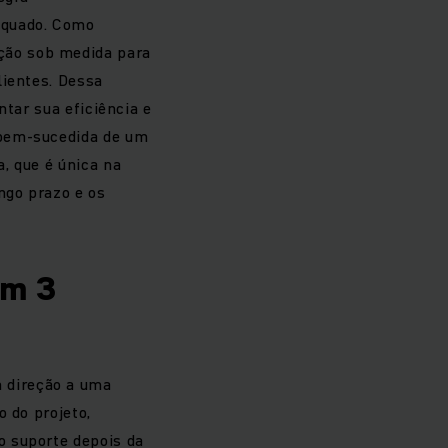
equado. Como
ção sob medida para
lientes. Dessa
ntar sua eficiência e
 bem-sucedida de um
, que é única na
ngo prazo e os
em 3
 direção a uma
o do projeto,
o suporte depois da