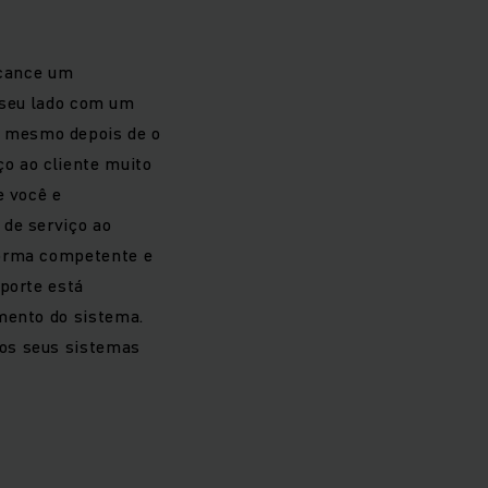
lcance um
seu lado com um
, mesmo depois de o
ço ao cliente muito
e você e
 de serviço ao
forma competente e
uporte está
amento do sistema.
dos seus sistemas