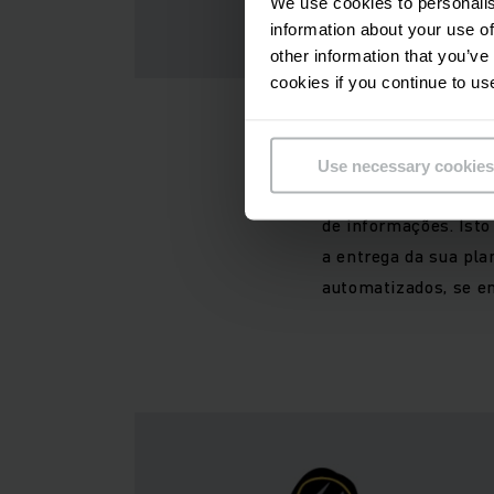
We use cookies to personalis
information about your use of
other information that you’ve
cookies if you continue to us
projetos profissiona
forma eficiente e pr
Use necessary cookies
periódicas de contro
de informações. Isto
a entrega da sua pla
automatizados, se e