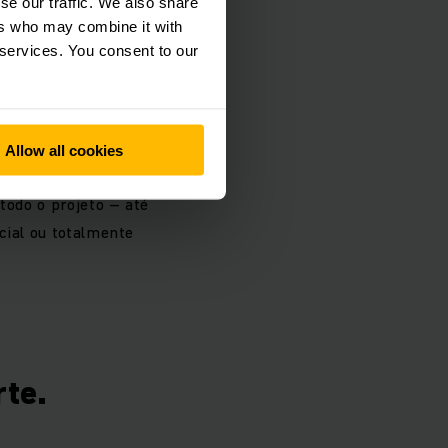
se our traffic. We also share
ers who may combine it with
m uma pessoa de
 services. You consent to our
envolvidos e possui
os de gestão de
eja levado a cabo de
ojeto e as reuniões
Allow all cookies
 intercâmbio ótimo
todo o projeto – até
cial ou totalmente
rte.