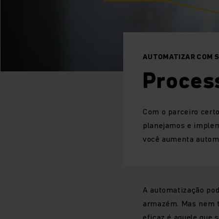
AUTOMATIZAR COM 
Proces
Com o parceiro cert
planejamos e implem
você aumenta automa
A automatização pode
armazém. Mas nem t
eficaz é aquele que 