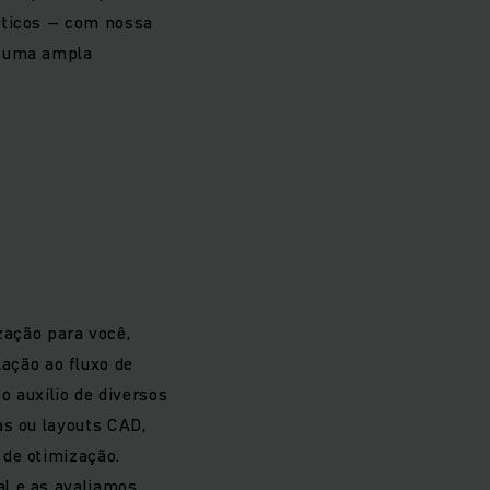
éticos – com nossa
m uma ampla
zação para você,
ação ao fluxo de
o auxílio de diversos
as ou layouts CAD,
 de otimização.
al e as avaliamos