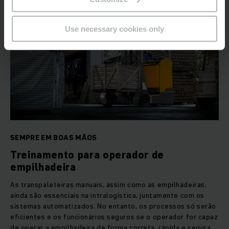
Use necessary cookies only
SEMPRE EM BOAS MÃOS
Treinamento para operador de
empilhadeira
As transpaleteiras manuais, assim como as empilhadeiras,
ainda são essenciais na intralogística, juntamente com os
sistemas automatizados. No entanto, os processos só serão
eficientes e os funcionários seguros se o operador for capaz
de operar a empilhadeira de forma correta, rápida e segura.