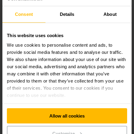
Consent
Details
About
TREINAMENTO DE OPERADORES PARA UM AMBIENTE
SEGURO
This website uses cookies
Nosso treinamento de operadores de
We use cookies to personalise content and ads, to
acordo com a NR
provide social media features and to analyse our traffic.
We also share information about your use of our site with
A proteção das pessoas é nossa maior prioridade.
our social media, advertising and analytics partners who
Oferecemos diversas opções de equipamentos que
protegem seus funcionários de maneira ideal contra colisões
may combine it with other information that you’ve
com equipamentos e outros acidentes. Também, nossos
provided to them or that they’ve collected from your use
projetos de equipamentos ergonômicos garantem seu bem-
of their services. You consent to our cookies if you
estar e saúde a longo prazo.
continue to use our website.
SAIBA MAIS
Allow all cookies
Customize