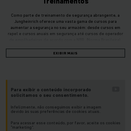
Treinamentos
Como parte de treinamento de segurança abrangente, a
Jungheinrich oferece uma vasta gama de cursos para
aumentar a segurança no seu armazém: desde cursos em
rapel e cursos anuais em segurança até cursos de operador
de empilhadeiras de acordo com a
NBR
(Norma Brasileira).
EXIBIR MAIS
Melhore a segurança na empresa com
treinamentos regulares
Você precisa ver seu trabalho diário como um esporte. Se os
processos ou habilidades não são familiares, você precisa
praticar bastante para dominá-los. Isto é muito importante
Para exibir o conteúdo incorporado
para fluxos de trabalho onde a segurança é uma prioridade
solicitamos o seu consentimento.
máxima.
Infelizmente, não conseguimos exibir a imagem
devido às suas preferências de cookies atuais.
Com a nossa ampla gama de treinamentos de operadores e
Para acessar esse conteúdo, por favor, aceite os cookies
de treinamento de segurança da Jungheinrich, podemos
"marketing“.
proteger a sua empresa de forma eficaz. A Jungheinrich