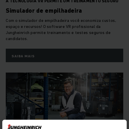
A TECNOLOGIA VR PERMITE UM TREINAMENTO SEGURO
Simulador de empilhadeira
Com o simulador de empilhadeira você economiza custos,
espaço e recursos! O software VR profissional da
Jungheinrich permite treinamento e testes seguros de
candidatos.
SAIBA MAIS