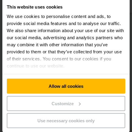
podem ser conectados para formar um trem de rota. Entre
This website uses cookies
em contato com nossa equipe e teremos prazer em preparar
uma oferta individual de aluguel para o seu rebocador.
We use cookies to personalise content and ads, to
provide social media features and to analyse our traffic.
We also share information about your use of our site with
our social media, advertising and analytics partners who
may combine it with other information that you’ve
Nossos rebocadores alugados oferecem:
provided to them or that they’ve collected from your use
A locação de equipamentos da Jungheinrich tem um grande
of their services. You consent to our cookies if you
número de rebocadores elétricos disponíveis para você.
continue to use our website.
Conheça as nossas ofertas de aluguel e beneficie de uma
variedade de vantagens:
Allow all cookies
Locação de rebocadores para qualquer operação.
Um amplo porftólio na frota de aluguel.
Customize
Solicitação de propostas especiais para locação.
Contato direto com a equipe interna de locação.
Use necessary cookies only
Você gostaria de alugar um rebocador para períodos