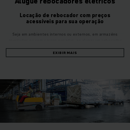
Alugue rebocadores elétricos
Locação de rebocador com preços
acessíveis para sua operação
Seja em ambientes internos ou externos, em armazéns
apertados ou com cargas pesadas, ao alugar um rebocador
Jungheinrich, você sempre poderá optar entre guiadas
por trilhos ou totalmente automatizadas. Componentes
EXIBIR MAIS
inteligentes de automação transformam nossos
rebocadores elétricos em Veículos Guiados Automatizados
(AGVs) que, em combinação com software avançado, tornam
suas operações de armazém ainda mais eficientes em
termos de custo.
Praticamente livre de manutenção: alugue rebocadores
elétricos livres de emissões.
Prepare-se para todos os desafios logísticos de um
armazém, alugando um de nossos rebocadores elétricos. Os