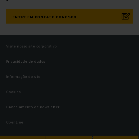
ENTRE EM CONTATO CONOSCO
Visite nosso site corporativo
Privacidade de dados
Informação do site
Cookies
Cancelamento de newsletter
OpenLine
© 2026 Jungheinrich Lift Truck Comércio de Empilhadeiras Ltda.,