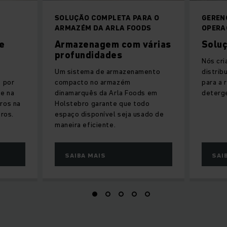
M
SOLUÇÃO COMPLETA PARA O
GEREN
ARMAZÉM DA ARLA FOODS
OPERA
e
Armazenagem com várias
Soluç
profundidades
Nós cr
Um sistema de armazenamento
distrib
 por
compacto no armazém
para a 
te na
dinamarquês da Arla Foods em
deterg
ros na
Holstebro garante que todo
ros.
espaço disponível seja usado de
maneira eficiente.
SAIBA MAIS
SAI