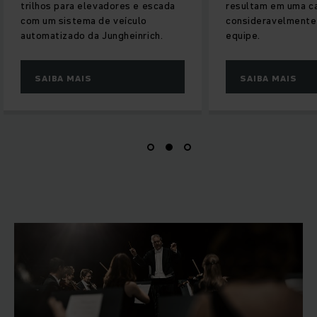
levadores e escada
resultam em uma carga
 de veículo
consideravelmente menor sobre a
a Jungheinrich.
equipe.
SAIBA MAIS