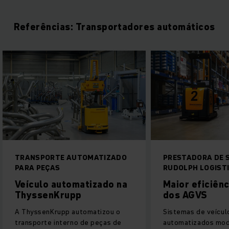
Referências: Transportadores automáticos
 AUTOMATIZADO
PRESTADORA DE SERVIÇOS
RUDOLPH LOGISTIK
tomatizado na
Maior eficiência por meio
upp
dos AGVS
p automatizou o
Sistemas de veículos guiados
erno de peças de
automatizados modernos