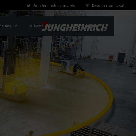
Jungheinrich no mundo
Encontre um local
re nós
E-commerce
ESG na prática