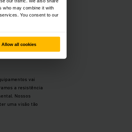
se our traffic. We also share
ers who may combine it with
 services. You consent to our
Allow all cookies
quipamentos vai
eramos a resistência
mental. Nossos
er uma visão tão