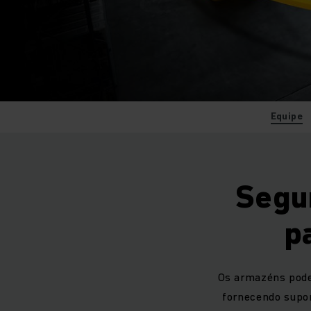
Equipe
Segu
p
Os armazéns pode
fornecendo supor