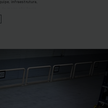
ipe, infraestrutura,
de maior eficiência,
zados ou altamente