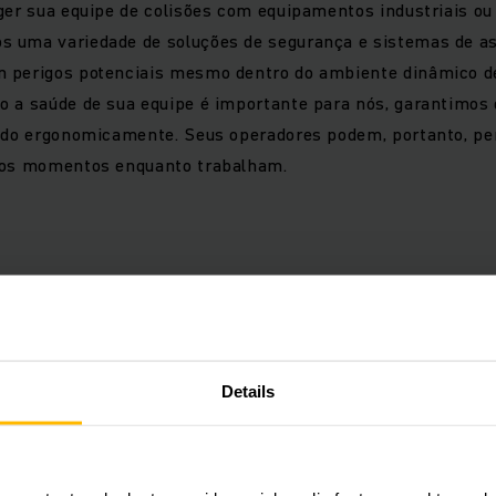
ger sua equipe de colisões com equipamentos industriais ou
 uma variedade de soluções de segurança e sistemas de ass
m perigos potenciais mesmo dentro do ambiente dinâmico
 a saúde de sua equipe é importante para nós, garantimos q
tado ergonomicamente. Seus operadores podem, portanto, p
 os momentos enquanto trabalham.
Automaticamente seguro
A automatização torna o seu armazém mais rápid
Details
Soluções como a tecnologia sensorial de seguran
com proteção pessoal de 360° de nossos robôs m
acidentes em ambientes que contenham pessoas 
Conheça nosso Robô móvel autônomo arculee S.