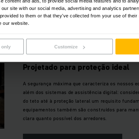
e content and ads, to provide social media features and to analy
 our site with our social media, advertising and analytics partn
 provided to them or that they’ve collected from your use of their
SAIBA MAIS
e our website.
 only
Customize
Projetado para proteção ideal
A segurança máxima que caracteriza os nossos e
além dos sistemas de assistência digital: consid
do teto até à proteção lateral um requisito funda
equipamentos também são construídos para mant
clara quanto possível dos arredores.