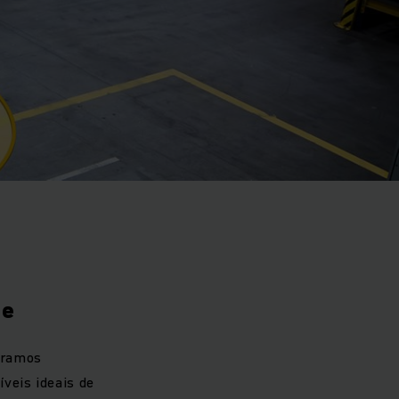
te
tramos
veis ideais de