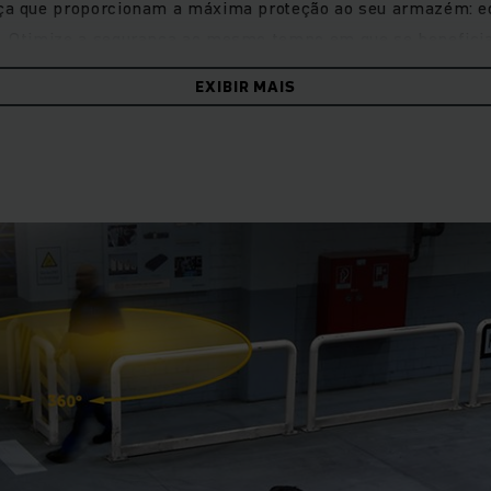
ça que proporcionam a máxima proteção ao seu armazém: equ
. Otimize a segurança ao mesmo tempo em que se beneficia 
ontrole de custos. Mesmo quando os armazéns são automati
EXIBIR MAIS
complexos, você sempre pode confiar em nós!