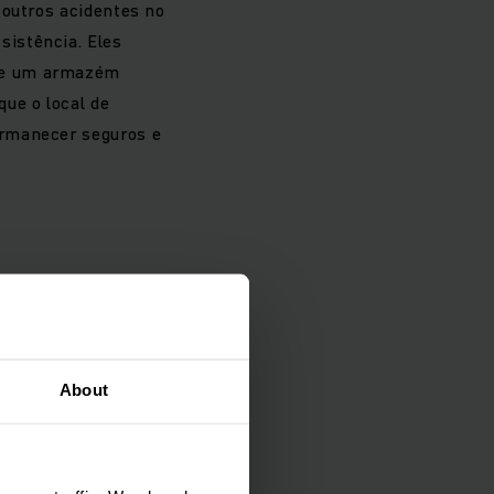
 outros acidentes no
istência. Eles
 de um armazém
ue o local de
ermanecer seguros e
o e dinâmico.
About
ça bem projetada
óveis evitam
e máquinas.