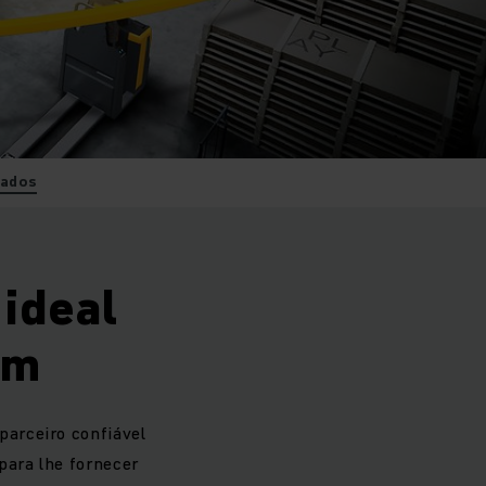
ados
ideal
ém
arceiro confiável
para lhe fornecer