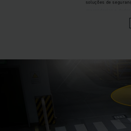
soluções de seguran
mercadorias e dados
produtividade e c