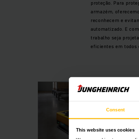
proteção. Para prote
armazém, oferecemos
reconhecem e evita
automatizado. E como
trabalho seja proje
eficientes em todos
Consent
This website uses cookies