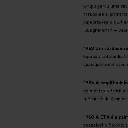
Grupo gerou uma rec
tornou-se a primeira
celebrou-se o 50.º 
“Jungheinrich – vale
1953
Um verdadeiro
equipamento industr
quaisquer emissões e
1956
A empilhadeir
de mastro retrátil 
inferior à da Ameise
1968
A ETX é a prim
acessível e flexível