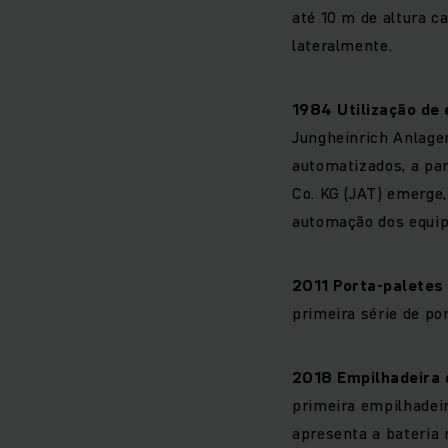
até 10 m de altura ca
lateralmente.
1984
Utilização d
Jungheinrich Anlage
automatizados, a pa
Co. KG (JAT) emerge
automação dos equi
2011
Porta-paletes 
primeira série de po
2018
Empilhadeira d
primeira empilhadeir
apresenta a bateria 