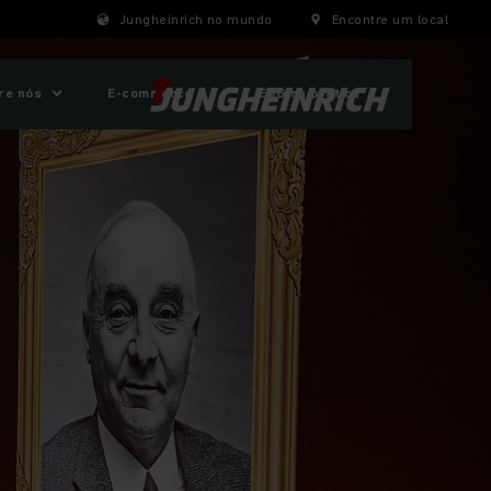
Jungheinrich no mundo
Encontre um local
re nós
E-commerce
ESG na prática