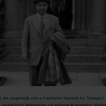
0, em cooperação com o Fraunhofer Institute for Transport
 a Jungheinrich desenvolveu um sistema de armazém totalm