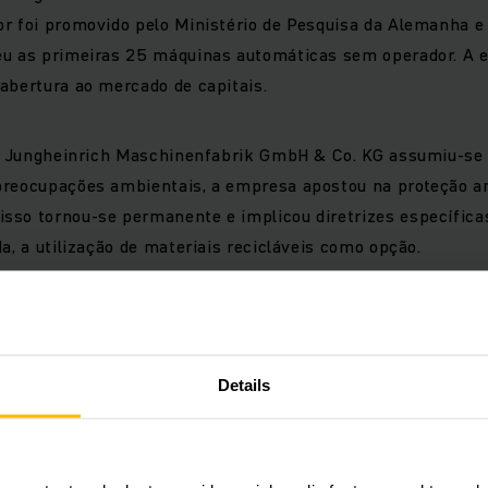
r foi promovido pelo Ministério de Pesquisa da Alemanha e 
eu as primeiras 25 máquinas automáticas sem operador. A e
abertura ao mercado de capitais.
 H. Jungheinrich Maschinenfabrik GmbH & Co. KG assumiu-s
preocupações ambientais, a empresa apostou na proteção am
sso tornou-se permanente e implicou diretrizes específica
da, a utilização de materiais recicláveis como opção.
Amarelos - em filme
Details
o conteúdo incorporado solicitamos o seu
to.