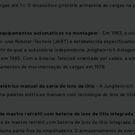
rgas até 1 t. O dispositivo giratório armazena as cargas na p
e equipamentos automáticos na montagem
- Em 1983, a un
n- und Roboter-Technik (JART) é estabelecida especificame
rtir da qual a subsidiária independente Jungheinrich Anlag
, em 1985. Com a Ameise Teletrak orientada por cabos, a em
pamentos de movimentação de cargas em 1978.
elétrico manual da série de íons de lítio
- A Jungheinrich
rta-paletes elétricos manuais com tecnologia de íons de lítio
e mastro retrátil com bateria de íons de lítio integrada
a de mastro retrátil com bateria de íons de lítio integrada.
numa parte fixa da empilhadeira. O armazenamento de energi