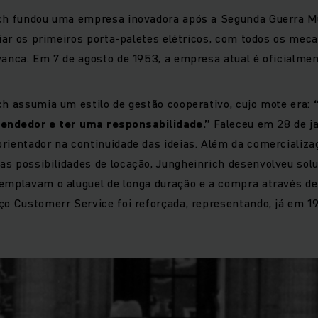
ch fundou uma empresa inovadora após a Segunda Guerra Mun
criar os primeiros porta-paletes elétricos, com todos os me
vanca. Em 7 de agosto de 1953, a empresa atual é oficialmen
ch assumia um estilo de gestão cooperativo, cujo mote era:
endedor e ter uma responsabilidade.”
Faleceu em 28 de ja
orientador na continuidade das ideias. Além da comercializ
s possibilidades de locação, Jungheinrich desenvolveu sol
templavam o aluguel de longa duração e a compra através d
ço Customerr Service foi reforçada, representando, já em 1