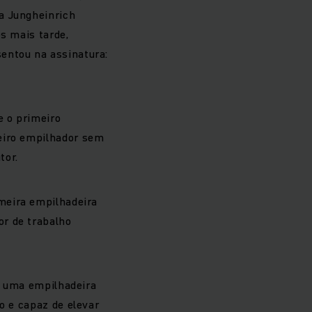
a Jungheinrich
os mais tarde,
entou na assinatura:
e o primeiro
meiro empilhador sem
tor.
meira empilhadeira
or de trabalho
, uma empilhadeira
o e capaz de elevar