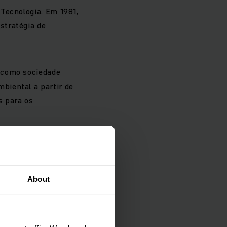
Tecnologia. Em 1981,
stratégia de
e como sociedade
biental a partir de
s para os
About