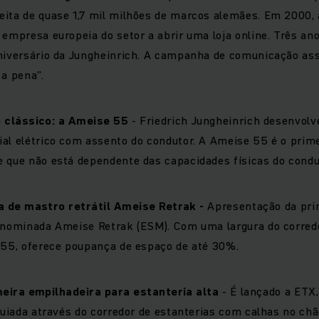
eita de quase 1,7 mil milhões de marcos alemães. Em 2000, 
 empresa europeia do setor a abrir uma loja online. Três an
aniversário da Jungheinrich. A campanha de comunicação ass
 a pena”.
 clássico: a Ameise 55
- Friedrich Jungheinrich desenvolv
ial elétrico com assento do condutor. A Ameise 55 é o pri
 que não está dependente das capacidades físicas do condu
a de mastro retrátil Ameise Retrak
-
Apresentação da pri
denominada Ameise Retrak (ESM). Com uma largura do corred
 55, oferece poupança de espaço de até 30%.
eira empilhadeira para estanteria alta
- É lançado a ETX
 guiada através do corredor de estanterias com calhas no chã