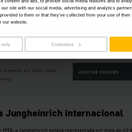
e content and ads, to provide social media features and to analy
 our site with our social media, advertising and analytics partn
não conseguimos exibir a imagem devido às suas
 provided to them or that they’ve collected from your use of their
 cookies atuais.
e our website.
 only
Customize
e conteúdo, por favor, aceite
ACEITAR COOKIES
eting“.
 Jungheinrich internacional
e 1990, a Jungheinrich estava representada em mais de 40 