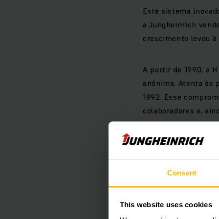
Este sistema inovado
a Jungheinrich vend
crescimento levou à 
A partir de 1990, a
anônima. Atenta às 
1992. Esse compromi
colaboradores e, ain
Momentos 
Consent
Para exibir 
This website uses cookies
consentimen