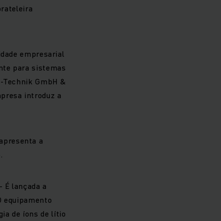
rateleira
idade empresarial
nte para sistemas
en-Technik GmbH &
presa introduz a
 apresenta a
.
- É lançada a
 O equipamento
a de íons de lítio