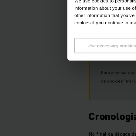
We use cookies to personalis
information about your use of
Infelizmente, 
other information that you’ve
preferências de
cookies if you continue to us
Use necessary cookies
Para acessar ess
os cookies "mark
Cronologia
No final da década d