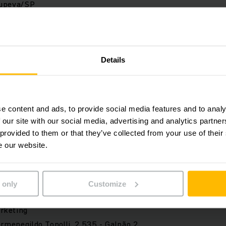
tupeva/SP
9 - 0803
Conselho:
Details
e content and ads, to provide social media features and to analy
ruck – Comercio de Empilhadeiras Ltda
 our site with our social media, advertising and analytics partn
 provided to them or that they’ve collected from your use of their
e our website.
uck Ltda
 only
Customize
rketing
ermenegildo Tonolli, 2.535 - Galpão 2