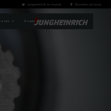
Jungheinrich no mundo
Encontre um local
re nós
E-commerce
ESG na prática