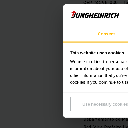
CEP 13.295-000 – I
Telefone
+55 11 483
Representado pelo 
Consent
Vigold Georg
This website uses cookies
Registo Comercial:
We use cookies to personalis
Jungheinrich Lift T
information about your use of
other information that you’ve
cookies if you continue to us
Publicação:
Jungheinrich Lift Tr
Use necessary cookies
Redação:
Departamento de Ma
Rod. Vice Prefeito H