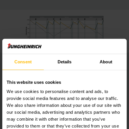
Consent
Details
About
Zero manutenção
As baterias com tecnologia de lítio são livres de manutenção
This website uses cookies
e emissão de CO2. Isso elimina amplamente os custos de
We use cookies to personalise content and ads, to
cuidados, manutenção e infraestrutura da bateria:
provide social media features and to analyse our traffic.
We also share information about your use of our site with
Sem necessidade de reposição de água de bateria.
our social media, advertising and analytics partners who
Sem necessidade de salas ventiladas especiais para
may combine it with other information that you’ve
carregamento da bateria.
provided to them or that they’ve collected from your use
Nem riscos ou odores devido a gases ou ácidos.