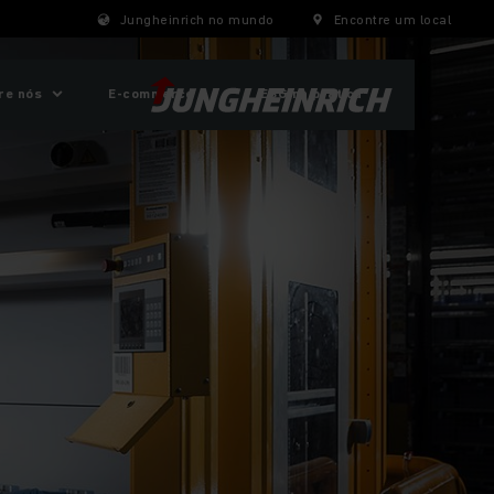
Jungheinrich no mundo
Encontre um local
re nós
E-commerce
ESG na prática