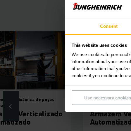
entra - primeir
Consent
Especialmente com
This website uses cookies
especificações indi
We use cookies to personalis
information about your use of
other information that you’ve
N
cookies if you continue to us
Se você não tiver m
Use necessary cookies
nagem dinâmica de peças
Armazenagem dinâm
de armazenagem
nas
pequenas
respectivo a qua
zém Verticalizado
Armazém Ve
gerenciamen
omatizado
Automatizad