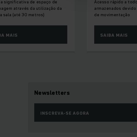
a significativa de espaço de
Acesso rápido a tod
agem através da utilização da
armazenados devido 
da sala (até 30 metros)
de movimentação
BA MAIS
SAIBA MAIS
Newsletters
INSCREVA-SE AGORA