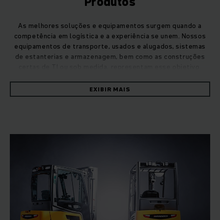
Produtos
As melhores soluções e equipamentos surgem quando a
competência em logística e a experiência se unem. Nossos
equipamentos de transporte, usados e alugados, sistemas
de estanterias e armazenagem, bem como as construções
certas de TI ou sob medida, representam esse objetivo.
EXIBIR MAIS
Você precisa mover paletes, empilhar e fazer a seleção de
pedidos e ainda garantir o fluxo de materiais e mercadorias
de forma confiável? tudo isso com a máxima eficiência,
segurança e sustentabilidade? As respostas podem ser
encontradas em nossa linha de produtos. Desde
equipamentos de última geração até empilhadeiras usadas e
alugadas, passando por equipamentos automatizados de
manuseio e sofisticados sistemas de estanterias e
armazenagem.
Além do desenvolvimento, produção e venda de novos
equipamentos, incluindo o negócio de sistemas logísticos, E-