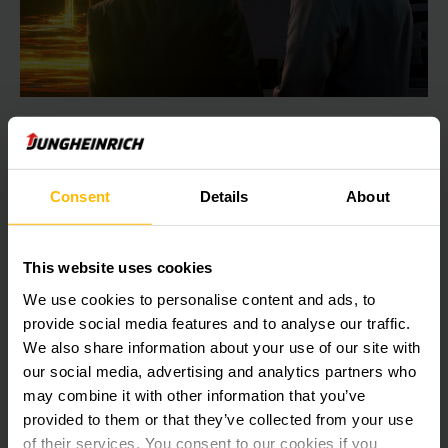
ATIVE SEU POTENCIAL ENERGÉTICO
Soluções de Energia da Jungheinrich
Consent
Details
About
Menor consumo, maior eficiência: Reduza seus custos e as
emissões de CO₂e com consultoria energética inteligente e
soluções inovadoras de energia.
This website uses cookies
We use cookies to personalise content and ads, to
SAIBA MAIS
provide social media features and to analyse our traffic.
We also share information about your use of our site with
our social media, advertising and analytics partners who
may combine it with other information that you’ve
provided to them or that they’ve collected from your use
of their services. You consent to our cookies if you