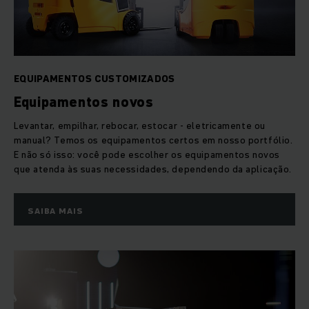
commerce, focamos ainda na locação de equipamentos de
transporte novos e usados, reforma e venda de
equipamentos usados, bem como o negócio de manutenção,
reparo e peças de reposição. Combinado com uma gama
abrangente de serviços financeiros, podemos gerenciar todo
EQUIPAMENTOS CUSTOMIZADOS
o ciclo de vida de um produto a partir de uma única fonte.
Equipamentos novos
Levantar, empilhar, rebocar, estocar - eletricamente ou
manual? Temos os equipamentos certos em nosso portfólio.
E não só isso: você pode escolher os equipamentos novos
que atenda às suas necessidades, dependendo da aplicação.
SAIBA MAIS