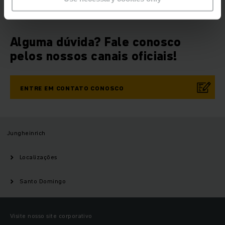
Alguma dúvida? Fale conosco
pelos nossos canais oficiais!
ENTRE EM CONTATO CONOSCO
Jungheinrich
Localizações
Santo Domingo
Visite nosso site corporativo