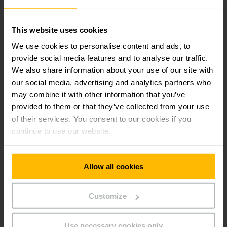
Distribuidora y Sistemas Logísticos Dominicanos
S.R.L. (DSLD)
Calle Jacinto Mañon, Edificio V&M, Tercer Nivel, Suite
This website uses cookies
301, No. 48
Santo Domingo
We use cookies to personalise content and ads, to
Dominican Republic
provide social media features and to analyse our traffic.
We also share information about your use of our site with
our social media, advertising and analytics partners who
ENTRE EM CONTATO CONOSCO
may combine it with other information that you’ve
provided to them or that they’ve collected from your use
COMO CHEGAR
of their services. You consent to our cookies if you
continue to use our website.
Allow all cookies
Newsletters
Redes Sociais
Customize
INSCREVA-SE
AGORA
Use necessary cookies only