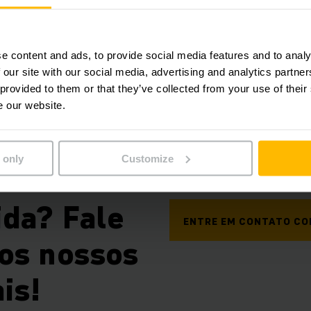
e content and ads, to provide social media features and to analy
Redes Sociais
 our site with our social media, advertising and analytics partn
 provided to them or that they’ve collected from your use of their
e our website.
 only
Customize
da? Fale
ENTRE EM CONTATO C
os nossos
is!