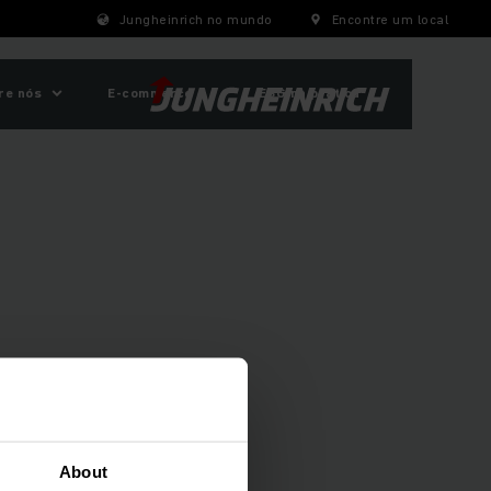
Jungheinrich no mundo
Encontre um local
re nós
E-commerce
ESG na prática
 a indústria, lojas,
About