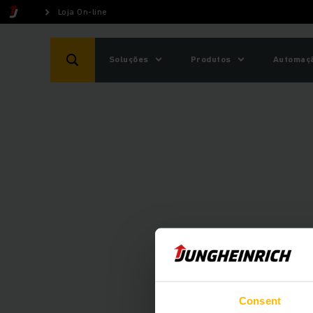
Loja On-line
Soluções
Produtos
Automaçã
A Loja online JUNGH
Consent