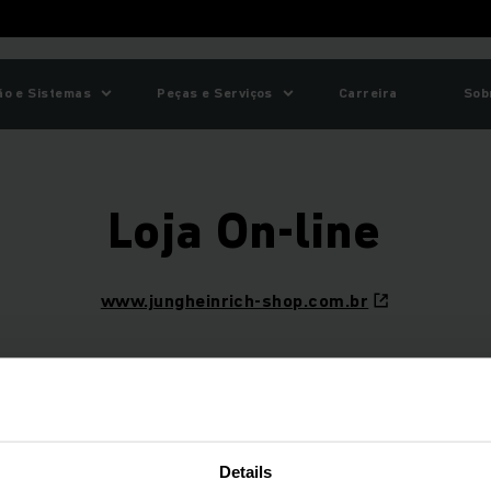
o e Sistemas
Peças e Serviços
Carreira
Sob
Loja On-line
www.jungheinrich-shop.com.br
EINRICH SHOP oferece uma grande variedade de produtos para
oficinas e comércio.
EXIBIR MAIS
Acesse
aqui
e confira!
Details