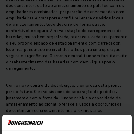
dos contentores até ao armazenamento de paletes com os
empilhadores combinados, preparação de encomendas com
empilhadeiras e transporte confiável entre os vários locais
de armazenamento, tudo decorre de forma suave,
confortável e segura. A nova estação de carregamento de
baterias, muito bem organizada, oferece a cada equipamento
o seu próprio espaço de estacionamento com carregador.
Isso fica pendurado no nível dos olhos para uma operação
segura e ergonômica. O arranjo central também facilita muito
o reabastecimento das baterias com demi-água após o
carregamento.
Com o novo centro de distribuição, a empresa está pronta
para o futuro. O novo sistema de separação de pedidos,
juntamente com a frota da Jungheinrich e a capacidade de
armazenamento adicional, oferece à Crocs a oportunidade
de continuar seu crescimento nos próximos anos.