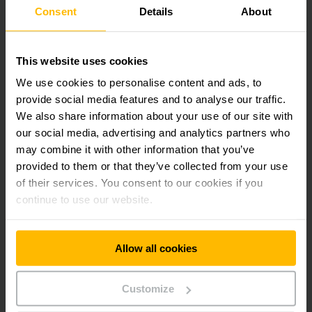
Para exibir o conteúdo incorporado
Consent
Details
About
solicitamos o seu consentimento.
Infelizmente, não conseguimos exibir a
imagem devido às suas preferências de
This website uses cookies
cookies atuais.
We use cookies to personalise content and ads, to
provide social media features and to analyse our traffic.
Para acessar esse conteúdo, por favor, aceite os
We also share information about your use of our site with
cookies "marketing“.
our social media, advertising and analytics partners who
may combine it with other information that you’ve
ACEITAR COOKIES
provided to them or that they’ve collected from your use
of their services. You consent to our cookies if you
continue to use our website.
Allow all cookies
Customize