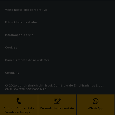
Visite nosso site corporativo
Privacidade de dados
Informação do site
Cookies
Cancelamento de newsletter
OpenLine
© 2026 Jungheinrich Lift Truck Comércio de Empilhadeiras Ltda.,
CNPJ: 04.759.657/0001-98
Contato Comercial -
Formulário de contato
WhatsApp
Vendas e Locação