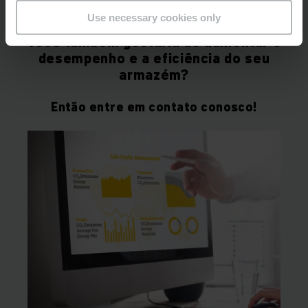
Use necessary cookies only
Você também gostaria de aumentar o
desempenho e a eficiência do seu
armazém?
Então entre em contato conosco!