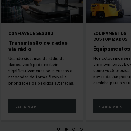
EQUIPAMENTOS
SISTEMAS DE A
CUSTOMIZADOS
Sistemas de
Equipamentos novos
armazenagem
Nós colocamos sua intralogística
Procurando soluçõ
em movimento. E exatamente
para o seu equipa
como você precisa. Equipamentos
armazém? Da estan
novos da Jungheinrich abrem
sistema de equipa
caminho para o seu sucesso.
Oferecemos o paco
De um único forne
SAIBA MAIS
SAIBA MAIS