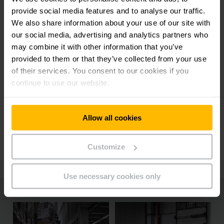
provide social media features and to analyse our traffic.
We also share information about your use of our site with
our social media, advertising and analytics partners who
may combine it with other information that you’ve
provided to them or that they’ve collected from your use
HAUKE HAGEMANN
of their services. You consent to our cookies if you
DIRETOR ADMINISTRATIVO DO DS GROUP
continue to use our website.
"Desde a tecnologia até o serviço e
o software - com essa solução
completa da Jungheinrich, tudo se
Allow all cookies
encaixa perfeitamente."
Customize
Use necessary cookies only