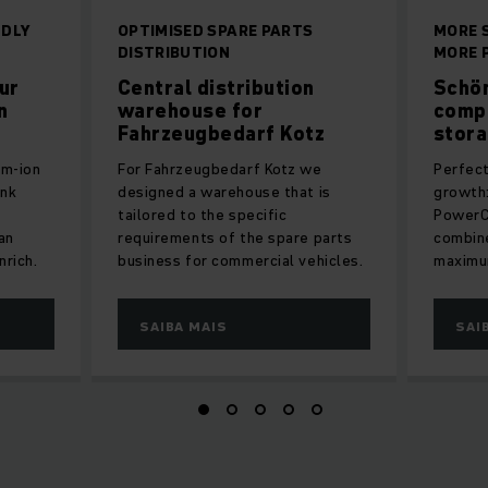
NDLY
OPTIMISED SPARE PARTS
MORE 
DISTRIBUTION
MORE 
ur
Central distribution
Schön
n
warehouse for
comp
Fahrzeugbedarf Kotz
stor
um-ion
For Fahrzeugbedarf Kotz we
Perfect
ink
designed a warehouse that is
growth:
tailored to the specific
PowerC
an
requirements of the spare parts
combine
nrich.
business for commercial vehicles.
maximum
SAIBA MAIS
SAI