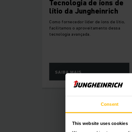
Tecnologia de íons de
lítio da Jungheinrich
Como fornecedor líder de íons de lítio,
facilitamos o aproveitamento dessa
tecnologia avançada.
SAIBA MAIS
Consent
This website uses cookies