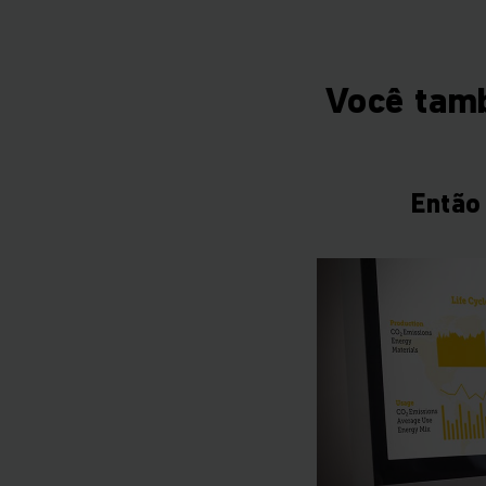
Você tam
Então