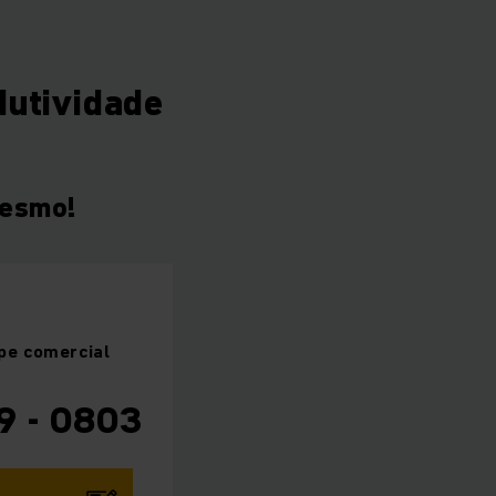
utividade
mesmo!
pe
comercial
9 - 0803