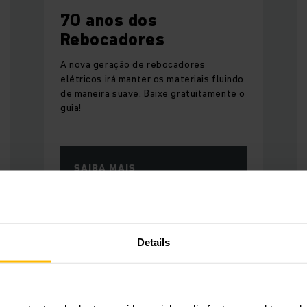
70 anos dos
Rebocadores
A nova geração de rebocadores
elétricos irá manter os materiais fluindo
de maneira suave. Baixe gratuitamente o
guia!
SAIBA MAIS
Details
Visão geral da Hauff Technik