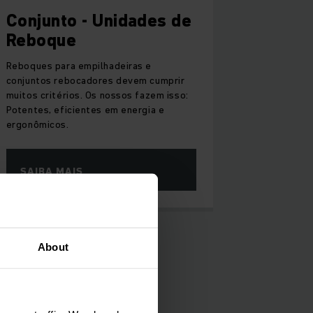
Conjunto - Unidades de
Reboque
Reboques para empilhadeiras e
conjuntos rebocadores devem cumprir
muitos critérios. Os nossos fazem isso:
Potentes, eficientes em energia e
ergonômicos.
SAIBA MAIS
About