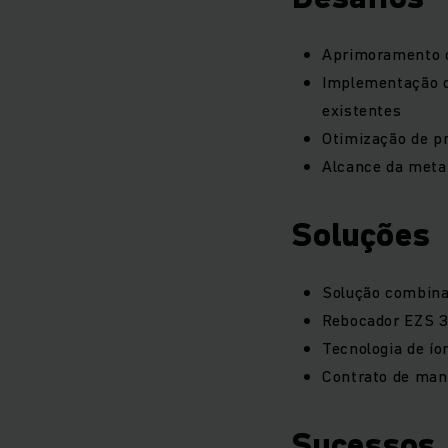
Aprimoramento d
Implementação de
existentes
Otimização de p
Alcance da meta
Soluções
Solução combinad
Rebocador EZS 
Tecnologia de ío
Contrato de man
Sucessos