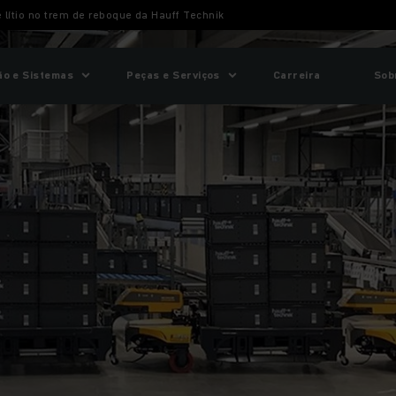
e lítio no trem de reboque da Hauff Technik
o e Sistemas
Peças e Serviços
Carreira
Sob