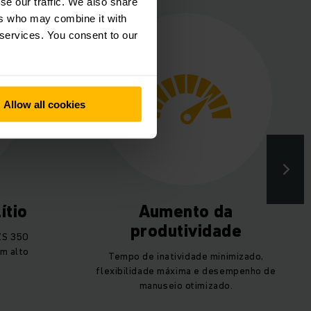
se our traffic. We also share
ers who may combine it with
 services. You consent to our
Allow all cookies
ítio
Aumento da
produtividade
ZS 350
um alto
Tempo de inatividade minimizado,
flexibilidade máxima e desempenho de
manuseio otimizado.