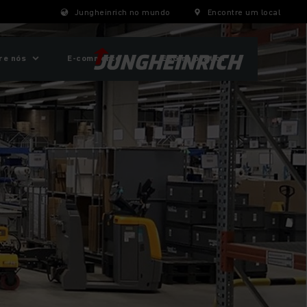
Jungheinrich no mundo
Encontre um local
re nós
E-commerce
ESG na prática