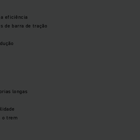
a eficiência
s de barra de tração
odução
orias longas
lidade
o o trem