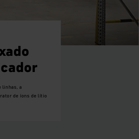
uxado
ocador
 linhas, a
tor de íons de lítio