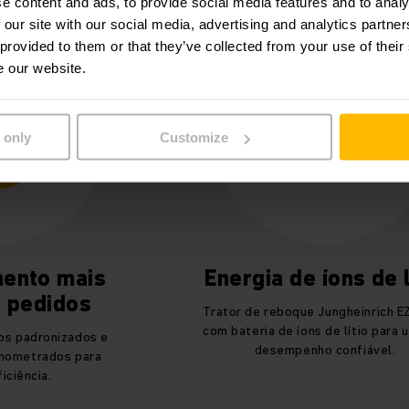
e content and ads, to provide social media features and to analy
 our site with our social media, advertising and analytics partn
 provided to them or that they’ve collected from your use of their
e our website.
 only
Customize
ento mais
Energia de íons de l
e pedidos
Trator de reboque Jungheinrich E
com bateria de íons de lítio para 
os padronizados e
desempenho confiável.
nometrados para
iciência.