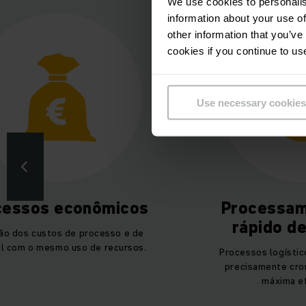
We use cookies to personalis
information about your use of
other information that you’ve
cookies if you continue to us
Use necessary cookies
cessos econômicos
Processam
rápido d
ão dos custos de processo e de
l com o mesmo uso de recursos.
Processos logístic
precisamente cro
máxima ef