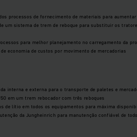
os processos de fornecimento de materiais para aumentar 
 um sistema de trem de reboque para substituir os tratore
rocessos para melhor planejamento no carregamento da pr
 de economia de custos por movimento de mercadorias
a interna e externa para o transporte de paletes e mercad
350 em um trem rebocador com três reboques
ns de lítio em todos os equipamentos para máxima disponibi
utenção da Jungheinrich para manutenção confiável de tod