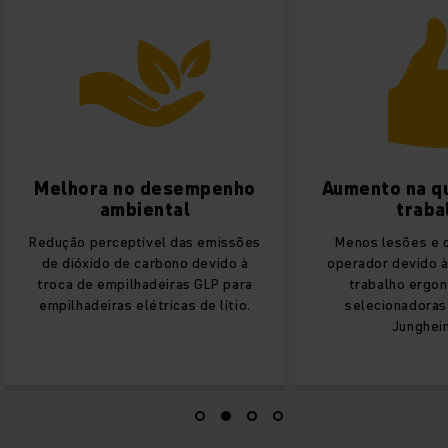
Aumento na qualidade do
Process
trabalho
ef
Menos lesões e desgastes do
Projeto real
operador devido às estações de
personalizada
trabalho ergonômicas das
picking preci
selecionadoras de pedidos
danos
Jungheinrich.