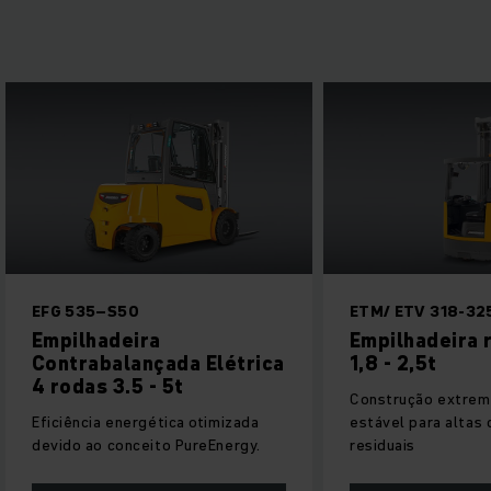
50
ETM/ ETV 318-325
eira
Empilhadeira retrátil de
ançada Elétrica
1,8 - 2,5t
5 - 5t
Construção extremamente
ergética otimizada
estável para altas capacidades
nceito PureEnergy.
residuais