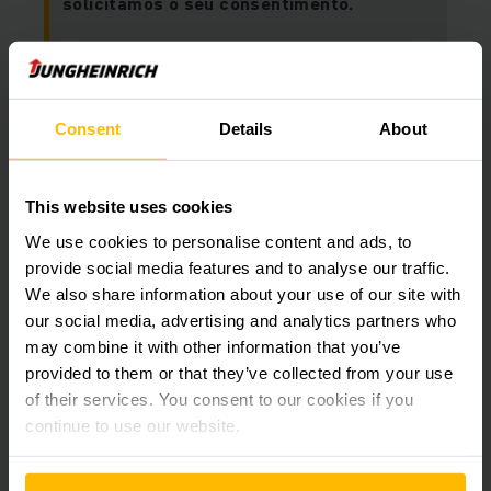
solicitamos o seu consentimento.
Infelizmente, não conseguimos exibir a
imagem devido às suas preferências de
cookies atuais.
Consent
Details
About
Para acessar esse conteúdo, por favor, aceite os
cookies "marketing“.
This website uses cookies
ACEITAR COOKIES
We use cookies to personalise content and ads, to
provide social media features and to analyse our traffic.
We also share information about your use of our site with
our social media, advertising and analytics partners who
may combine it with other information that you’ve
provided to them or that they’ve collected from your use
of their services. You consent to our cookies if you
continue to use our website.