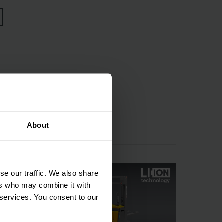
nto a diferentes
cas patoladas
ões de curta
deiras elétricas
as distâncias, elas
About
ura, experientes no
antos benefícios são
se our traffic. We also share
ers who may combine it with
 services. You consent to our