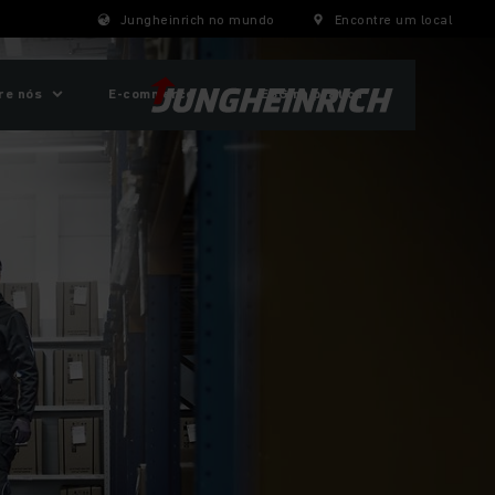
Jungheinrich no mundo
Encontre um local
re nós
E-commerce
ESG na prática