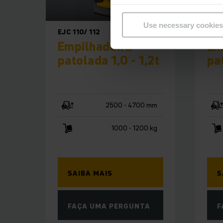
Use necessary cookies
EJC 110/ 112
EJC
Empilhadeira
Em
patolada 1,0 - 1,2t
pa
2500 - 4700 mm
1000 - 1200 kg
SAIBA MAIS
S
FAÇA UMA PERGUNTA
F