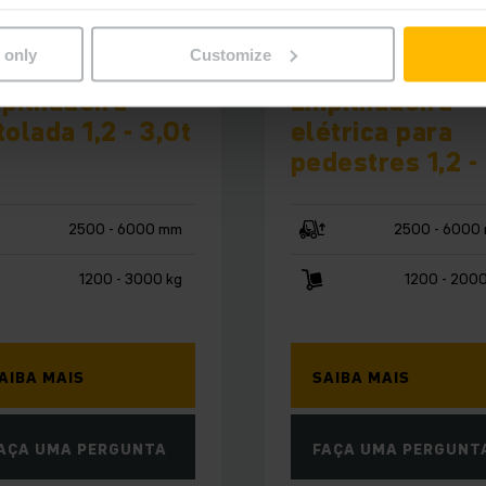
 only
Customize
 212–230
EJC 212b–220b
pilhadeira
Empilhadeira
tolada 1,2 - 3,0t
elétrica para
pedestres 1,2 -
2500 - 6000 mm
2500 - 6000
1200 - 3000 kg
1200 - 2000
AIBA MAIS
SAIBA MAIS
AÇA UMA PERGUNTA
FAÇA UMA PERGUNT