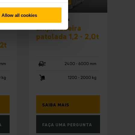
Allow all cookies
EJC 212z–220z
Empilhadeira
patolada 1,2 - 2,0t
 2t
 mm
2400 - 6000 mm
 kg
1200 - 2000 kg
SAIBA MAIS
A
FAÇA UMA PERGUNTA