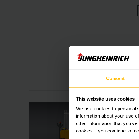
enquanto as div
A qualidade 
EJC e EJD —
Escolha máxima 
patoladas EJC e EJ
Consent
oferecem a maior v
transporte em dupla
This website uses cookies
We use cookies to personalis
information about your use of
other information that you’ve
cookies if you continue to us