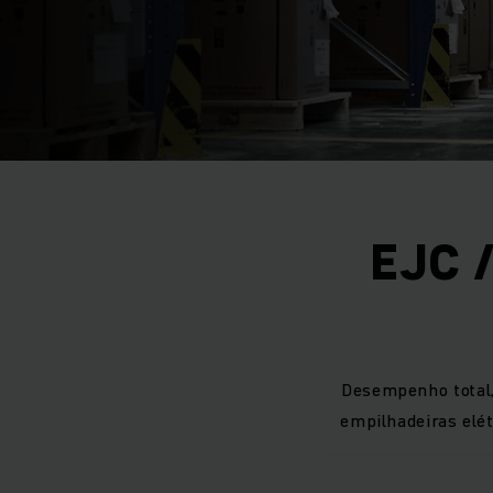
EJC /
Desempenho total
empilhadeiras elé
A moderna tecnologi