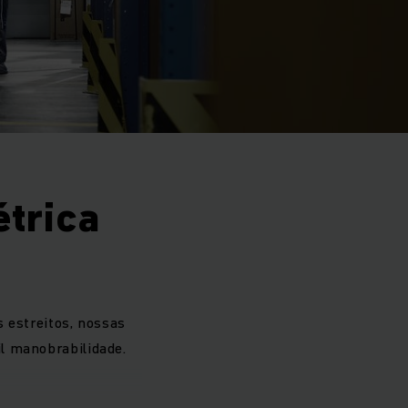
étrica
estreitos, nossas
l manobrabilidade.
iciência energética,