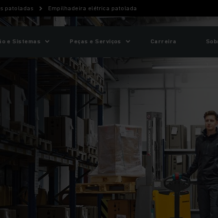
as patoladas
Empilhadeira elétrica patolada
o e Sistemas
Peças e Serviços
Carreira
Sob