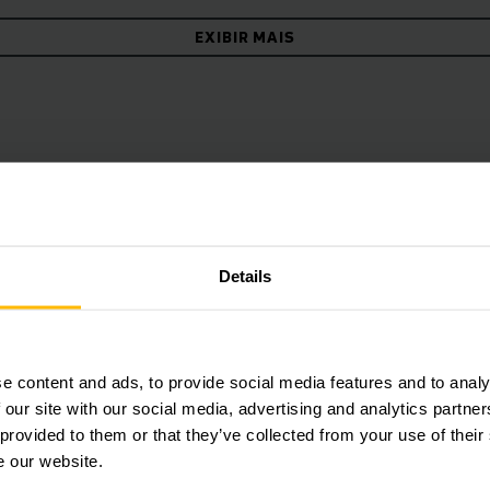
ersas opções de configuração permitem adaptar o equipame
EXIBIR MAIS
aplicações e ambientes de armazenagem.
tem muitas faces: empilhadeiras elétri
 nossos novos destaques para operaç
Modelos EJC e EJD
distância.
flexibilidade para o seu armazém com nossas novas empilha
D da Jungheinrich. Projetadas para alto desempenho em curt
Details
ariação de altura de elevação do mercado. Superiores em alt
 carga (double-deck) e com operação segura e intuitiva. Qu
necessários para convencer você?
e content and ads, to provide social media features and to analy
 our site with our social media, advertising and analytics partn
 provided to them or that they’ve collected from your use of their
e our website.