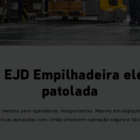
 EJD Empilhadeira el
patolada
, mesmo para operadores inexperientes. Mesmo em espaços 
tricas patoladas com timão oferecem operação segura e fáci
a de corrente alternada garante controle preciso e maior ef