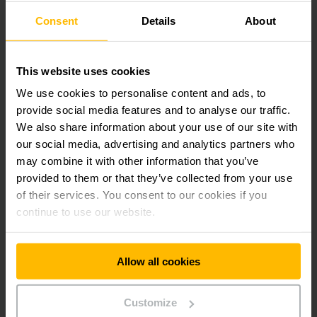
Consent
Details
About
This website uses cookies
We use cookies to personalise content and ads, to
provide social media features and to analyse our traffic.
We also share information about your use of our site with
our social media, advertising and analytics partners who
may combine it with other information that you’ve
provided to them or that they’ve collected from your use
of their services. You consent to our cookies if you
continue to use our website.
EJC M10 E / M10b E
Empilhadeira patolada 1,0t
Allow all cookies
1540 - 1900 mm
Customize