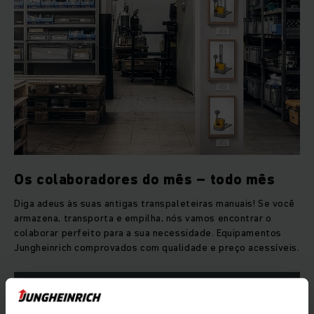
Os colaboradores do mês –­ todo mês
Diga adeus às suas antigas transpaleteiras manuais! Se você
armazena, transporta e empilha, nós vamos encontrar o
colaborar perfeito para a sua necessidade. Equipamentos
Jungheinrich comprovados com qualidade e preço acessíveis.
SAIBA MAIS