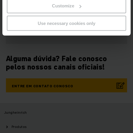
Newsletters
Redes Sociais
Customize
INSCREVA-SE
Use necessary cookies only
AGORA
Alguma dúvida? Fale conosco
pelos nossos canais oficiais!
ENTRE EM CONTATO CONOSCO
Jungheinrich
Produtos