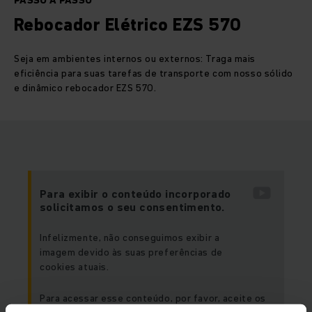
PASSO A PASSO
Rebocador Elétrico EZS 570
Seja em ambientes internos ou externos: Traga mais
eficiência para suas tarefas de transporte com nosso sólido
e dinâmico rebocador EZS 570.
Para exibir o conteúdo incorporado
solicitamos o seu consentimento.
Infelizmente, não conseguimos exibir a
imagem devido às suas preferências de
cookies atuais.
Para acessar esse conteúdo, por favor, aceite os