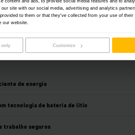
e content and ads, to provide social media features and to analy
expanded with various hardware and software c
 our site with our social media, advertising and analytics partn
 provided to them or that they’ve collected from your use of their
e our website.
 only
Customize
Características
ciente de energia
om tecnologia de bateria de lítio
e trabalho seguros