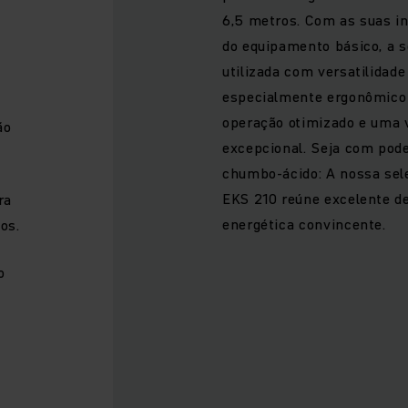
6,5 metros. Com as suas i
do equipamento básico, a s
utilizada com versatilidade
especialmente ergonômico 
operação otimizado e uma v
ão
excepcional. Seja com poder
chumbo-ácido: A nossa sele
EKS 210 reúne excelente d
ra
energética convincente.
os.
o