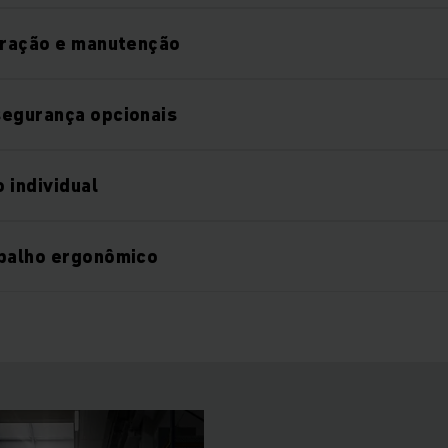
eração e manutenção
segurança opcionais
 individual
abalho ergonômico