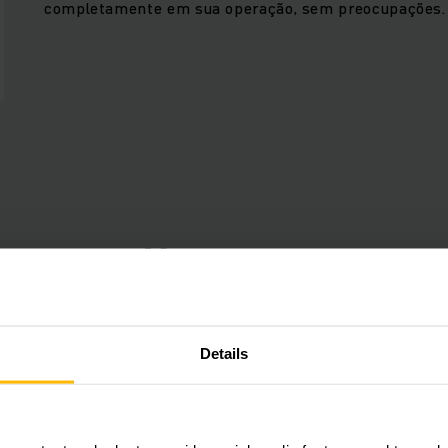
completamente em sua operação, sem preocupações.
Vantagens
Connected Trucks
Details
Use the data from your trucks to save time, ene
increase efficiency. Our Telematics box (ex facto
a free fleet management starter package that can