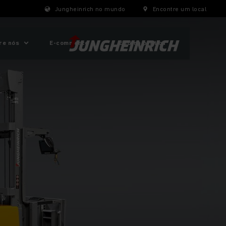
Jungheinrich no mundo
Encontre um local
re nós
E-commerce
ESG na prática