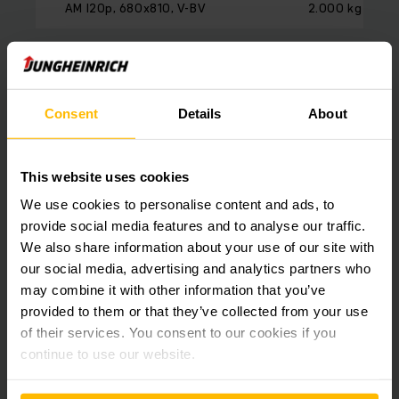
AM I20p, 680x810, V-BV
2.000 kg
AM I20p, 680x810, N-BN
2.000 kg
AM I20p, 680x810, V-GV
2.000 kg
Consent
Details
About
AM I20p, 680x810, N-GN
2.000 kg
AM I20p, 520x1220, V-BV
2.000 kg
This website uses cookies
We use cookies to personalise content and ads, to
AM I20p, 520x1220, N-BN
2.000 kg
provide social media features and to analyse our traffic.
We also share information about your use of our site with
AM I20p, 520x1220, V-GV
2.000 kg
our social media, advertising and analytics partners who
AM I20p, 520x1220, N-GN
2.000 kg
may combine it with other information that you’ve
provided to them or that they’ve collected from your use
AM I20p, 520x1140, V-BV
2.000 kg
of their services. You consent to our cookies if you
continue to use our website.
AM I20p, 520x1140, N-BN
2.000 kg