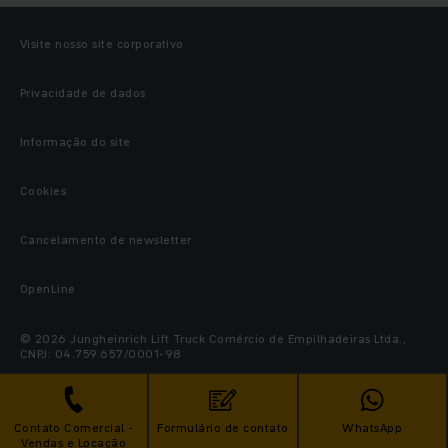
Visite nosso site corporativo
Privacidade de dados
Informação do site
Cookies
Cancelamento de newsletter
OpenLine
© 2026 Jungheinrich Lift Truck Comércio de Empilhadeiras Ltda.,
CNPJ: 04.759.657/0001-98
Contato Comercial -
Formulário de contato
WhatsApp
Vendas e Locação