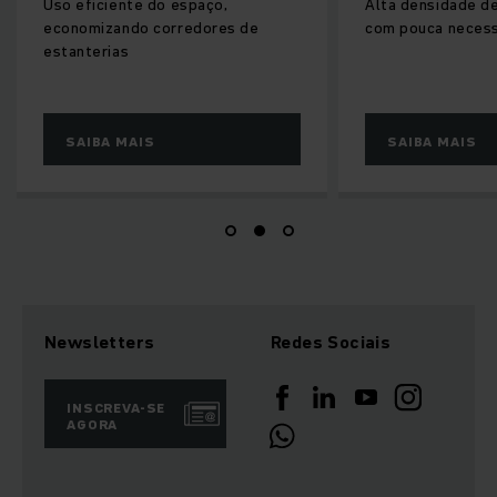
Uso eficiente do espaço,
Alta densidade de a
economizando corredores de
com pouca necessida
estanterias
SAIBA MAIS
SAIBA MAIS
Newsletters
Redes Sociais
INSCREVA-SE
AGORA