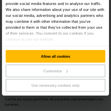
Uso de ferramentas de última geração para uma
provide social media features and to analyse our traffic.
abordagem baseada em modelos
We also share information about your use of our site with
Software básico perfeito adaptado aos controles
our social media, advertising and analytics partners who
existentes
may combine it with other information that you’ve
Kit de módulo de software abrangente e cada vez maior
provided to them or that they’ve collected from your use
Conceitos de técnicas de engenharia de controle, que
of their services. You consent to our cookies if you
em combinação com máquinas elétricas marcam o
continue to use our website.
benchmark energético no campo de equipamentos de
transporte
Departamento de testes independente para garantia de
qualidade de software
Allow all cookies
Software exclusivamente "Made in Germany"
Customize
Sempre prestamos atenção especial à estrutura de custos,
ao foco consistente nos padrões da indústria e à
conformidade com os padrões atuais.
Use necessary cookies only
Confie em nosso portfólio de soluções implementadas com
sucesso.