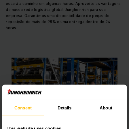
estará a caminho em algumas horas. Aproveite as vantagens
de nossa rede logística global Jungheinrich para sua
empresa. Garantimos uma disponibilidade de peças de
reposição de mais de 98% e uma entrega dentro de 24
horas.
Consent
Details
About
This website uses cookies