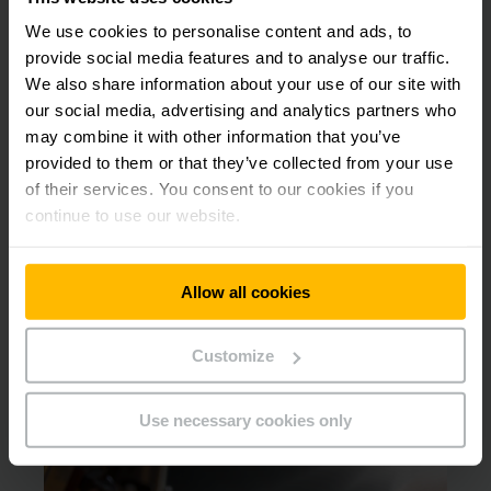
We use cookies to personalise content and ads, to
Confie em quem possuí peças disponíveis em
provide social media features and to analyse our traffic.
estoque local
We also share information about your use of our site with
our social media, advertising and analytics partners who
may combine it with other information that you’ve
Além disso, a Jungheinrich garante a entrega mais rápida
possível das peças de reposição necessárias, com uma
provided to them or that they’ve collected from your use
disponibilidade de mais de 98% em todo o mundo. Garanta
of their services. You consent to our cookies if you
sua vantagem competitiva através da competência e
continue to use our website.
confiabilidade de entrega do fabricante.
Allow all cookies
Simplesmente entre em contato com a
Customize
Jungheinrich e faça seus pedidos de forma
ainda mais eficiente.
Use necessary cookies only