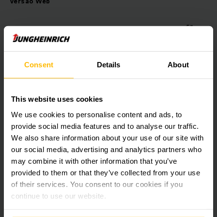
Versão Web
Clique no link
http://posjungheinrich.milldesk.com
Cadastre-se
Consent
Details
About
O cadastro é feito internamente pelo time de
atendimento técnico.
This website uses cookies
Se preferir falar diretamente com nossos atendentes
via WhatsApp, escaneie o QR Code ou
clique aqui
que
We use cookies to personalise content and ads, to
iremos te redirecionar!
provide social media features and to analyse our traffic.
We also share information about your use of our site with
our social media, advertising and analytics partners who
may combine it with other information that you’ve
provided to them or that they’ve collected from your use
of their services. You consent to our cookies if you
Manutenção ou reparo - abra sua
continue to use our website.
solicitação via acesso online