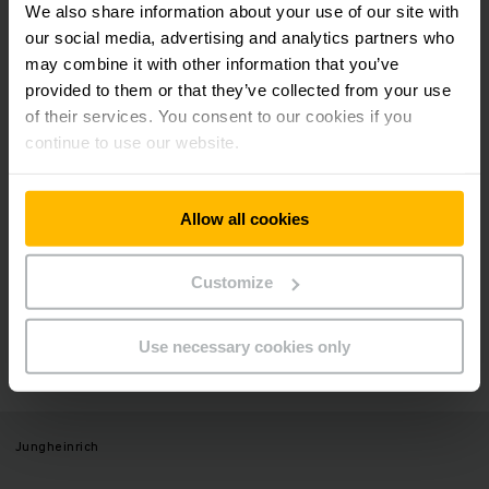
We also share information about your use of our site with
our social media, advertising and analytics partners who
Newsletters
Redes Sociais
may combine it with other information that you’ve
provided to them or that they’ve collected from your use
INSCREVA-SE
of their services. You consent to our cookies if you
AGORA
continue to use our website.
Allow all cookies
Alguma dúvida? Fale conosco
pelos nossos canais oficiais!
Customize
Use necessary cookies only
ENTRE EM CONTATO CONOSCO
Jungheinrich