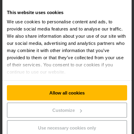
facilitem o trabalho diário. A bateria de lítio é uma
inovação sustentável e traz diversos benefícios para a
This website uses cookies
empresa e para o meio ambiente. Esse tipo de bateria
We use cookies to personalise content and ads, to
garante eficiência, tem longa vida útil e não necessita de
manutenção. Além disso, preserva diversos fatores no
provide social media features and to analyse our traffic.
dia a dia dos operadores e colaboradores.
We also share information about your use of our site with
our social media, advertising and analytics partners who
may combine it with other information that you’ve
Como toda nova tecnologia, seu preço é superior às técnicas
provided to them or that they’ve collected from your use
já conhecidas. O investimento em uma máquina com essa
tecnologia pode ser de 20% a 35% maior que o mesmo
of their services. You consent to our cookies if you
equipamento na versão alimentada por chumbo ácido, mas os
continue to use our website.
ganhos são altamente compensadores em curto, médio e
longo prazo.
Allow all cookies
Customize
Para começar, não há emissão de gases ou ácido pelas
Use necessary cookies only
baterias de lítio. Estações especiais para troca de baterias