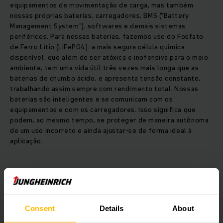
equipamentos de movimentação de carga, mas também
nossas próprias baterias, carregadores, BMS (“Battery
Management System”), softwares e demais sistemas
periféricos. Para nossas baterias, fazemos uso do Fosfato
de Ferro Lítio (LiFePO4): a mais segura célula química
disponível, que além de ser atóxica e inofensiva para o meio
ambiente, tem uma vida útil três vezes mais longa que as
baterias de chumbo ácido, e apresenta tensão constante,
trabalhando assim sempre com rendimento total. Nossas
baterias são inteligentes e se comunicam com os
equipamentos e com os carregadores. Isso significa que
podem, ao mesmo tempo, se proteger de maneira autônoma
de um uso incorreto e ainda ajustar-se de forma ideal à
aplicação.
A necessidade de garantir eficiência e alta produtividade
na intralogística é cada vez maior e, para isso, é
Consent
Details
About
importante buscar novas soluções e tecnologias que