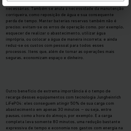
equipadas com caros sistemas de exaustão não são mais
necessárias. Também se anula a necessidade da manutenção
corriqueira, como reposição de água e sua consequente
perda de tempo. Manter baterias reservas também não é
preciso; evitam-se os erros de operação como, por exemplo,
esquecer de realizar o abastecimento, utilizar água
imprópria, ou colocar a água de maneira incorreta; e ainda
reduz-se os custos com pessoal para todos esses
processos. Itens que, além de tornar as operações mais
seguras, economizam espaço e dinheiro.
Outro benefício de extrema importância é o tempo de
recarga desses equipamentos com tecnologia Jungheinrich
LiFePO4: eles conseguem atingir 50% de sua carga com
abastecimento em apenas 30 minutos – ou seja, entre
pausas, como a hora do almoço, por exemplo. E a carga
completa leva somente 80 minutos, uma redução bastante
expressiva de tempo e economia nos gastos com energia na