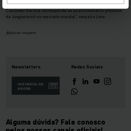
“Nossa excelência não se restringe aos produtos, nosso
Customer Service corresponde ao posicionamento premium
da Jungheinrich no mercado mundial”, ressalta Lima.
Baixar imagem
Newsletters
Redes Sociais
INSCREVA-SE
AGORA
Alguma dúvida? Fale conosco
pelos nossos canais oficiais!