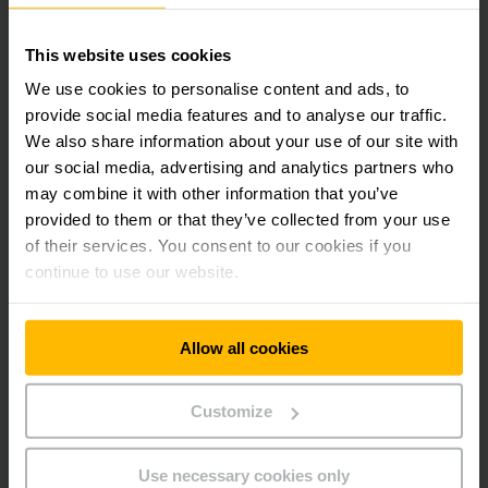
utilizados.
This website uses cookies
O Customer Service é um fator chave para o sucesso da
We use cookies to personalise content and ads, to
companhia no mercado brasileiro, por isso, a Jungheinrich
provide social media features and to analyse our traffic.
concentra grandes investimentos nesta área. Recentemente,
We also share information about your use of our site with
implantou o Service Online, um sistema de abertura de
our social media, advertising and analytics partners who
chamados completo junto com um aplicativo, desenvolvido
may combine it with other information that you’ve
no Brasil exclusivamente para atender às demandas.
provided to them or that they’ve collected from your use
of their services. You consent to our cookies if you
A ferramenta disponibiliza diversas informações sobre a
continue to use our website.
frota, além de simplificar a abertura do chamado técnico,
com funções simples e intuitivas. Entre as funções do
Service Online estão pedidos de manutenção preventiva e
Allow all cookies
avarias nos equipamentos; entregas de novas empilhadeiras;
e recolocações das máquinas empilhadeiras nos clientes.
Customize
O acesso é gratuito, pode ser feito de qualquer lugar por
login e senha, e permite que vários colaboradores de uma
Use necessary cookies only
mesma empresa acessem as informações de sua frota.