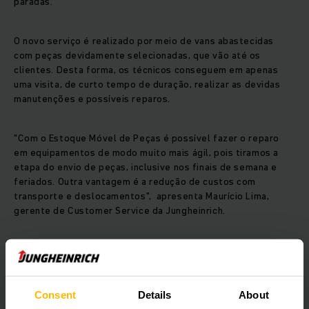
paradas.
O novo serviço é realizado por meio de vans abastecidas
com peças devidamente selecionadas, que vão até os
clientes. Desta forma, os técnicos conseguem em apenas
uma visita, de curto tempo de duração, realizar as devidas
manutenções e possíveis reparos.
"Com o Estoque Móvel de Peças é possível fazer o reparo
em equipamentos de modo muito mais ágil, pois tiramos a
etapa do envio de peças, inclusive nos finais de semana e
feriados. Outra vantagem é a redução de custos com
transporte e deslocamentos", apresenta Maurício Lima,
gerente de Customer Service da Jungheinrich.
Para que o chamado “lead time” seja drasticamente reduzido,
o sistema de estoque das vans é compartilhado com o
sistema da matriz, permitindo um acompanhamento em
tempo real da utilização da peça. Com isso, é possível ter
Consent
Details
About
maior controle e mais agilidade na reposição dos itens