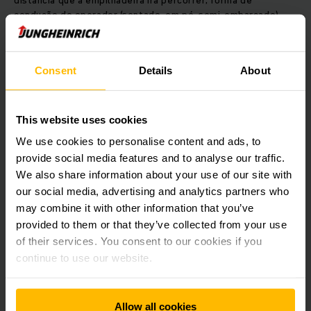
distância que a empilhadeira irá percorrer, forma de
condução do operador (sentado, em pé, semi-embarcado),
altura que a carga deve ser elevada, largura do corredor de
trabalho, inclinações, elevação máxima dos garfos, tipo de
manuseio de paletes, entre outras informações relevantes
Consent
Details
About
que influenciam fortemente na escolha do equipamento
correto. Tudo para que a indicação seja certeira.
This website uses cookies
A ferramenta inteligente da Jungheinrich também consulta
quantas horas efetivas por dia o equipamento roda e ainda
We use cookies to personalise content and ads, to
qual o tipo de matriz energética ideal: baterias de íon-lítio,
provide social media features and to analyse our traffic.
baterias de chumbo-ácido, diesel ou gás GLP.
We also share information about your use of our site with
our social media, advertising and analytics partners who
may combine it with other information that you’ve
Respondidas todas essas dúvidas, a Jungheinrich exibe na
tela o modelo de empilhadeira mais indicado, com foto, ficha
provided to them or that they’ve collected from your use
técnica completa do produto e as razões da escolha. Além
of their services. You consent to our cookies if you
disso, o cliente tem acesso a uma lista de outros modelos
continue to use our website.
oferecidos como alternativas.
Allow all cookies
“Mesmo que o cliente tenha real noção de suas condições de