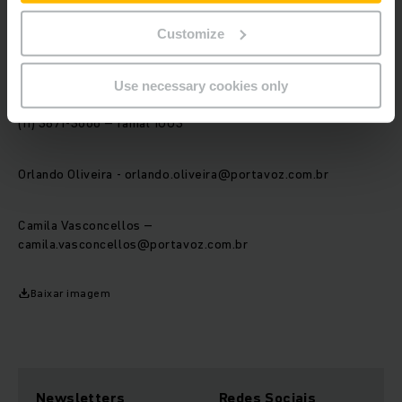
Informações à imprensa
Customize
Porta-Voz Comunicação Estratégica
Use necessary cookies only
(11) 3871-3666 – ramal 1003
Orlando Oliveira - orlando.oliveira@portavoz.com.br
Camila Vasconcellos –
camila.vasconcellos@portavoz.com.br
Baixar imagem
Newsletters
Redes Sociais