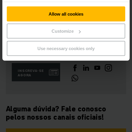
colaborações no crescimento e na inovação.
Allow all cookies
Baixar imagem
Customize
Use necessary cookies only
Newsletters
Redes Sociais
INSCREVA-SE
AGORA
Alguma dúvida? Fale conosco
pelos nossos canais oficiais!