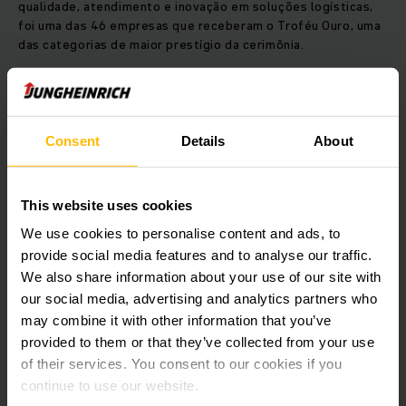
qualidade, atendimento e inovação em soluções logísticas,
foi uma das 46 empresas que receberam o Troféu Ouro, uma
das categorias de maior prestígio da cerimônia.
A cerimônia de premiação deste ano destacou a importância
da parceria e da evolução contínua dos fornecedores do
grupo, com foco em práticas de ESG (ambiental, social e de
Consent
Details
About
governança) e inovação. A Jungheinrich, que tem se dedicado
a práticas sustentáveis e à melhoria contínua de seus
processos, reforça seu papel como um parceiro estratégico
This website uses cookies
no desenvolvimento de soluções que contribuem para a
eficiência operacional e a sustentabilidade do Grupo
We use cookies to personalise content and ads, to
Boticário.
provide social media features and to analyse our traffic.
We also share information about your use of our site with
our social media, advertising and analytics partners who
A 28ª edição do PADP foi marcada por uma celebração do
legado vencedor das parcerias estratégicas que
may combine it with other information that you’ve
contribuíram para o sucesso contínuo do Grupo Boticário. O
provided to them or that they’ve collected from your use
evento contou com a presença de mais de 1.700
of their services. You consent to our cookies if you
participantes, incluindo fornecedores de diversas partes do
continue to use our website.
Brasil e do exterior, reforçando a importância das