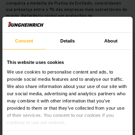
conquista a medalha de Platina da EcoVadis, consolidando
sua presença entre o 1% das empresas mais sustentáveis do
mundo. Referência global em avaliações de
sustentabilidade, a EcoVadis, já analisou mais de 150 mil
empresas em todo o mundo.
Consent
Details
About
“A quinta medalha de Platina representa, para nós, tanto um
reconhecimento quanto um estímulo para continuar
avançando. Ela confirma que nossa estratégia de
This website uses cookies
sustentabilidade está no caminho certo. A nota máxima na
área ambiental e o progresso significativo na categoria ética
We use cookies to personalise content and ads, to
mostram que assumimos nossa responsabilidade com
provide social media features and to analyse our traffic.
consistência e seguimos determinados a alcançar nossas
We also share information about your use of our site with
metas de sustentabilidade”, afirma Dr. Lars Brzoska,
our social media, advertising and analytics partners who
presidente do Conselho Executivo da Jungheinrich AG.
may combine it with other information that you’ve
provided to them or that they’ve collected from your use
Para ler a matéria na íntegra, acesse:
of their services. You consent to our cookies if you
Fünfmal Platin in Folge: Jungheinrich erneut unter den
continue to use our website.
nachhaltigsten Unternehmen weltweit