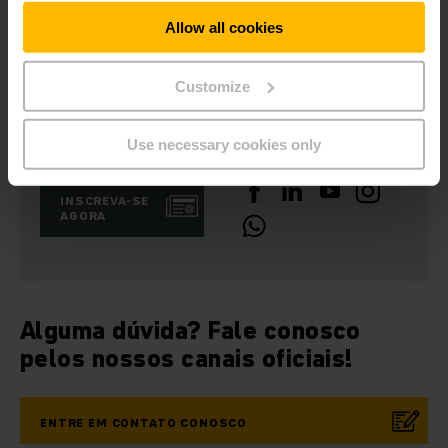
Baixar imagem
Allow all cookies
Customize
Newsletters
Redes Sociais
Use necessary cookies only
INSCREVA-SE
AGORA
Alguma dúvida? Fale conosco
pelos nossos canais oficiais!
ENTRE EM CONTATO CONOSCO