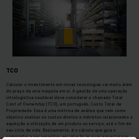
TCO
Calcular o investimento em novas tecnologias vai muito além
do preço de uma máquina em si. A gestão de uma operação
intralogística saudável deve considerar o chamado Total
Cost of Ownership (TCO), em português, Custo Total de
Propriedade. Essa é uma métrica de análise que tem como
objetivo analisar os custos diretos e indiretos relacionados a
aquisição e utilização de um produto ou serviço, até o fim de
seu ciclo de vida. Basicamente, é o cálculo que guia o
comprador a ser assertivo em relação às suas expectativas