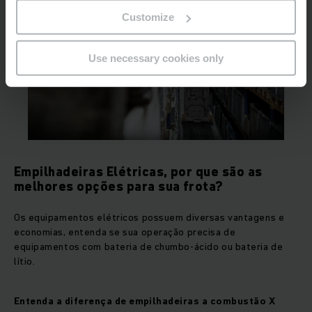
Customize
Use necessary cookies only
Empilhadeiras Elétricas, por que são as
melhores opções para sua frota?
Os equipamentos elétricos possuem diversas vantagens e
economias, entenda se sua operação precisa de
equipamentos com bateria de chumbo-ácido ou bateria de
lítio.
Entenda a diferença de empilhadeiras a combustão X