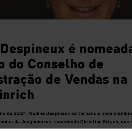
 Despineux é nomead
 do Conselho de
stração de Vendas na
inrich
julho de 2024, Nadine Despineux se tornará a nova membr
endas da Jungheinrich, sucedendo Christian Erlach, que 
presa.