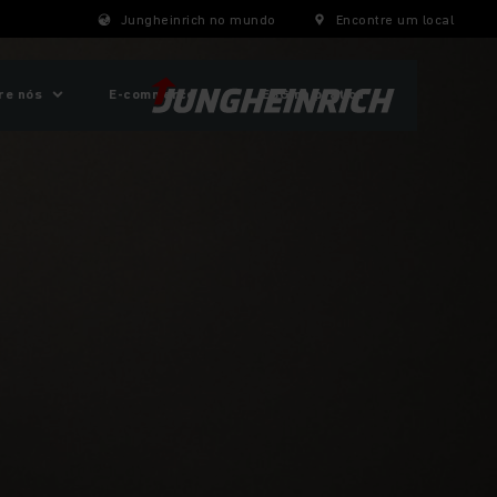
Jungheinrich no mundo
Encontre um local
re nós
E-commerce
ESG na prática