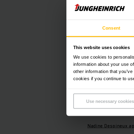
Consent
Hamburgo, 6 de maio
(46) como a nova me
de 2024. Ela suceder
This website uses cookies
Jungheinrich em 14 d
We use cookies to personalis
negócios Marine & In
information about your use of
CEO do segmento. Ant
other information that you’ve
KraussMaffei Technol
cookies if you continue to us
estabelecimento de n
Use necessary cookies
Para ler a matéria n
Nadine Despineux ap