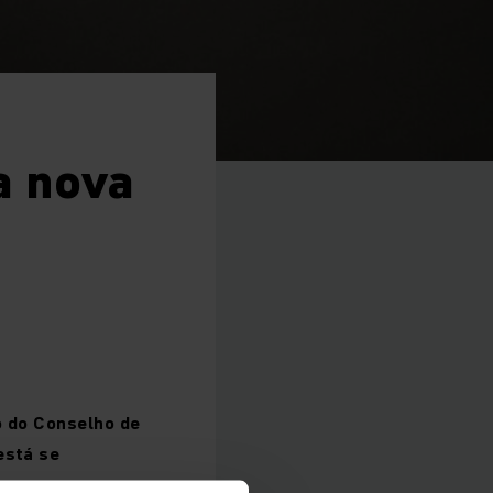
a nova
o do Conselho de
está se