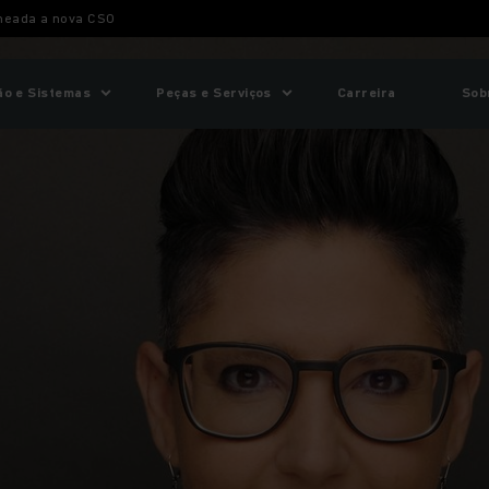
meada a nova CSO
o e Sistemas
Peças e Serviços
Carreira
Sob