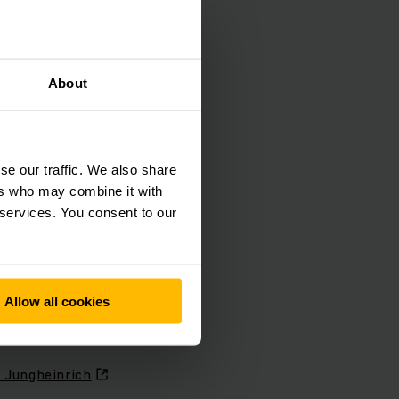
About
eou Nadine Despineux
rtir de 15 de julho
ministração da
vel pelas áreas de
se our traffic. We also share
up em Augsburg como
ers who may combine it with
ministrativa da
 services. You consent to our
ços globais, pelo
Allow all cookies
 Jungheinrich