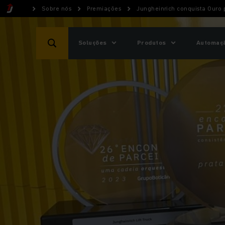
Sobre nós
Premiações
Jungheinrich conquista Ouro
Soluções
Produtos
Automaçã