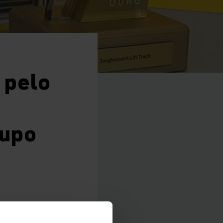
 pelo
m
rupo