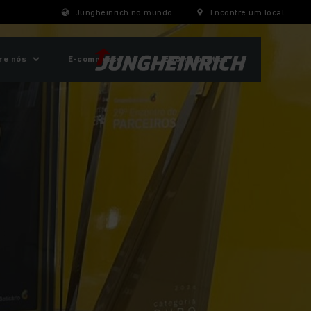
Jungheinrich no mundo
Encontre um local
re nós
E-commerce
ESG na prática