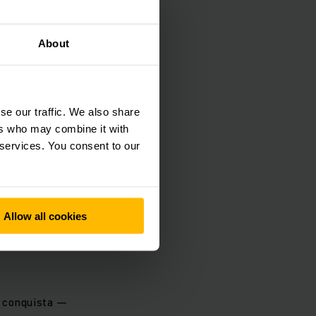
e Desenvolvimento de
About
ro.
icos com base em
se our traffic. We also share
ers who may combine it with
os relacionados a
 services. You consent to our
oroa os resultados das
peracional e com a
Allow all cookies
olução das operações
a conquista —