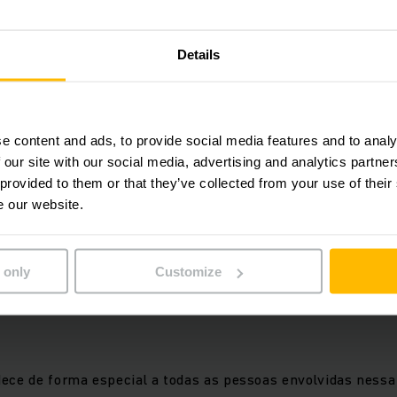
econhecida pelo Grupo Boticário no Programa de Avaliação 
Details
onquistou, pelo segundo ano consecutivo, a classificação Ou
uma iniciativa que avalia e desenvolve parceiros estratég
e content and ads, to provide social media features and to analy
 our site with our social media, advertising and analytics partn
dade, atendimento, inovação, práticas sustentáveis e aspect
 provided to them or that they’ve collected from your use of their
l e governança). A cerimônia, realizada ao final do ciclo, c
e our website.
tes de acordo com seu desempenho ao longo do período.
idencia o compromisso da Jungheinrich com a excelência o
 only
Customize
eficientes em intralogística, alinhadas às demandas e à ev
dece de forma especial a todas as pessoas envolvidas ness