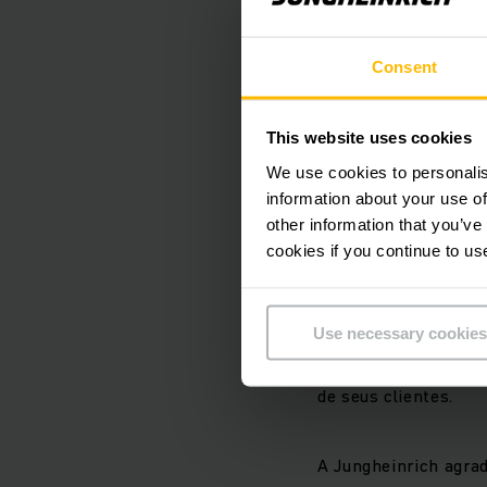
A Jungheinrich foi r
Consent
Parceiros (PADP) e c
This website uses cookies
A premiação integra 
We use cookies to personalis
information about your use of
critérios como quali
other information that you’ve
ESG (ambiental, socia
cookies if you continue to us
empresas participan
O reconhecimento ev
Use necessary cookies
entrega de soluções 
de seus clientes.
A Jungheinrich agra