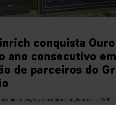
nrich conquista Ouro
o ano consecutivo e
ão de parceiros do G
rio
lidade e inovação garante Ouro à Jungheinrich no PADP.