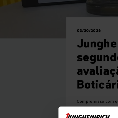
03/30/2026
Junghei
segund
avaliaç
Boticá
Compromisso com qua