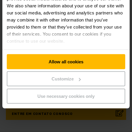
We also share information about your use of our site with
our social media, advertising and analytics partners who
may combine it with other information that you’ve
provided to them or that they’ve collected from your use
Newsletters
Redes Sociais
of their services. You consent to our cookies if you
continue to use our website.
INSCREVA-SE
AGORA
Allow all cookies
Customize
Alguma dúvida? Fale conosco
pelos nossos canais oficiais!
Use necessary cookies only
ENTRE EM CONTATO CONOSCO