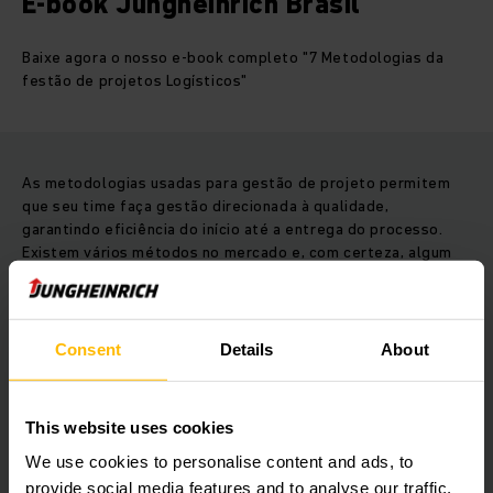
E-book Jungheinrich Brasil
Baixe agora o nosso e-book completo "7 Metodologias da
festão de projetos Logísticos"
As metodologias usadas para gestão de projeto permitem
que seu time faça gestão direcionada à qualidade,
garantindo eficiência do início até a entrega do processo.
Existem vários métodos no mercado e, com certeza, algum
deles irá ajudar a sua empresa.Conheça, a seguir, um pouco
mais sobre gestão de projeto!
Consent
Details
About
Acesse o formulário abaixo, que em instantes você receberá
o material completo.
This website uses cookies
We use cookies to personalise content and ads, to
E-BOOK
provide social media features and to analyse our traffic.