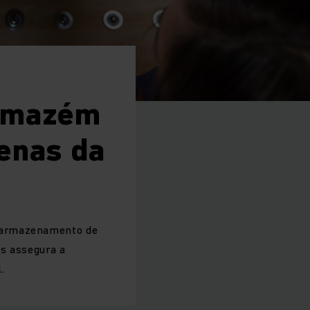
armazém
enas da
e armazenamento de
as assegura a
.