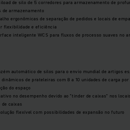
load de silo de 5 corredores para armazenamento de profu
is de armazenamento
balho ergonômicas de separação de pedidos e locais de emp
 flexibilidade e eficiência
erface inteligente WCS para fluxos de processo suaves no
zém automático de silos para o envio mundial de artigos e
dinâmicos de prateleiras com 8 a 10 unidades de carga po
zação do espaço
ativo no desempenho devido ao "tinder de caixas" nos locai
 de caixas
olução flexível com possibilidades de expansão no futuro