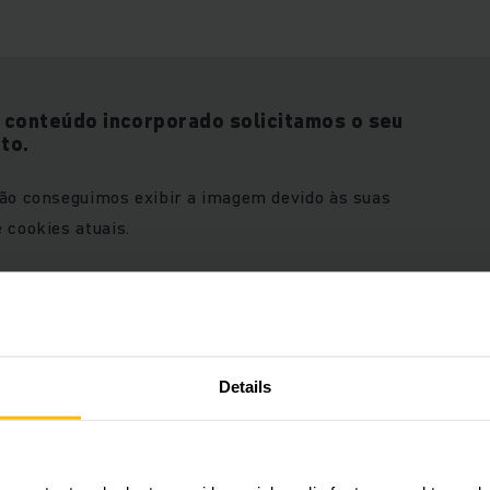
o conteúdo incorporado solicitamos o seu
to.
não conseguimos exibir a imagem devido às suas
 cookies atuais.
Details
e conteúdo, por favor, aceite
ACEITAR COOKIES
eting“.