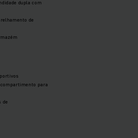
ndidade dupla com
arelhamento de
 armazém
sportivos
r compartimento para
s de