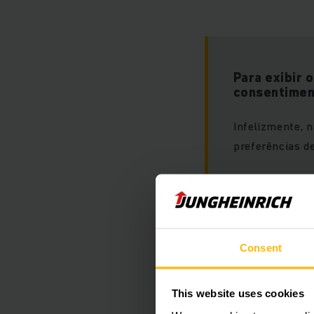
Para exibir 
consentimen
Infelizmente, 
preferências de
Consent
Para acessar ess
os cookies "mark
This website uses cookies