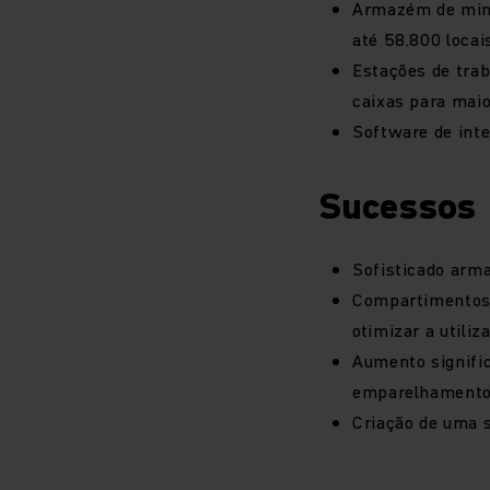
Armazém de mini
até 58.800 loca
Estações de tra
caixas para maior
Software de int
Sucessos
Sofisticado arma
Compartimentos 
otimizar a utili
Aumento signific
emparelhamento
Criação de uma s