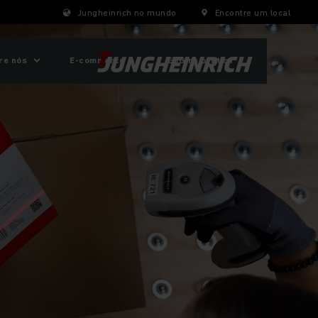
Jungheinrich no mundo
Encontre um local
re nós
E-commerce
ESG na prática