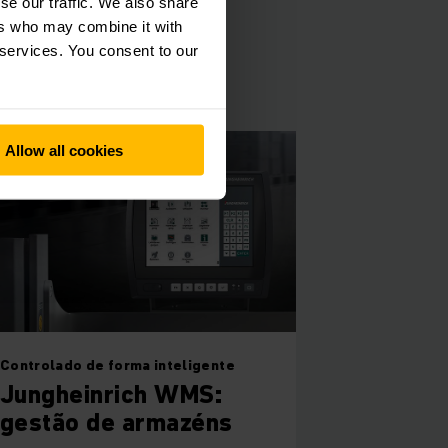
se our traffic. We also share
ers who may combine it with
 services. You consent to our
Allow all cookies
Controlado de forma inteligente
Jungheinrich WMS:
gestão de armazéns