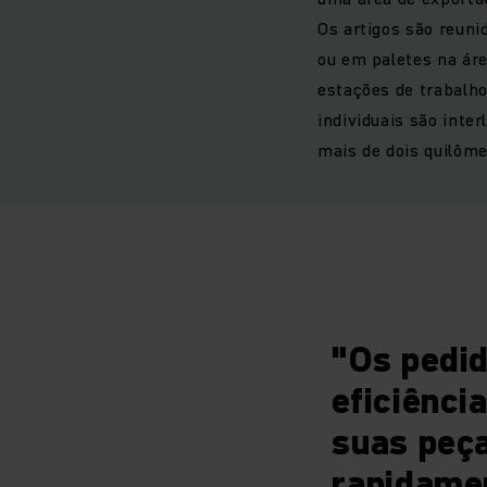
Os artigos são reuni
ou em paletes na áre
estações de trabalh
individuais são inte
mais de dois quilôme
"Os pedi
eficiênci
suas peç
rapidame