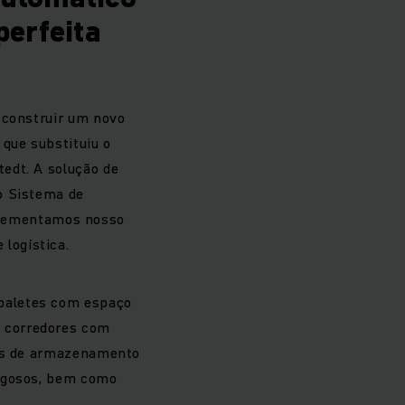
perfeita
 construir um novo
que substituiu o
edt. A solução de
o Sistema de
lementamos nosso
logística.
paletes com espaço
 corredores com
eas de armazenamento
rigosos, bem como