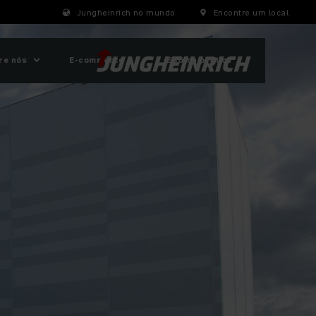
Jungheinrich no mundo
Encontre um local
re nós
E-commerce
ESG na prática