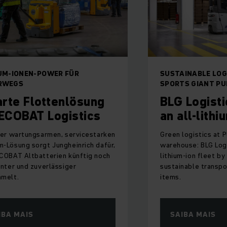
OWER FÜR
SUSTAINABLE LOGISTICS FOR 
SPORTS GIANT PUMA
ttenlösung
BLG Logistics relie
Logistics
an all-lithium-ion f
rmen, servicestarken
Green logistics at PUMA's central
 Jungheinrich dafür,
warehouse: BLG Logistics relies o
erien künftig noch
lithium-ion fleet by Jungheinrich 
rlässiger
sustainable transport of over 12
items.
SAIBA MAIS