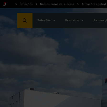
Soluções
Nossos casos de sucesso
Armazém central 
Soluções
Produtos
Automaçã