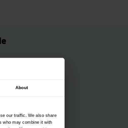
de
 de peças de
do o mundo. Até
ral e Ásia) podem
About
ão são configuradas
se our traffic. We also share
 e diretos entre os
ers who may combine it with
ue chegam são