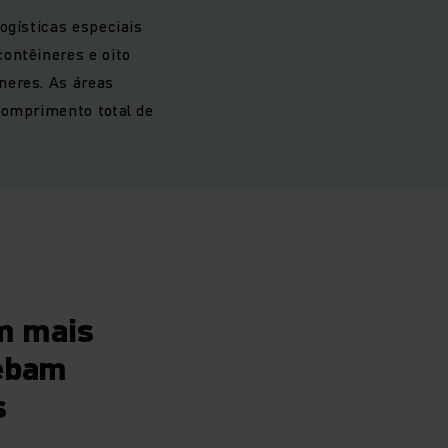
ogísticas especiais
ontêineres e oito
neres. As áreas
comprimento total de
m mais
cebam
s