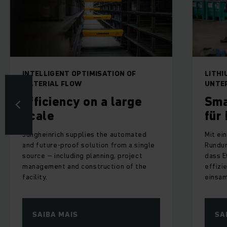
LIGENT OPTIMISATION OF
LITHIUM-IONEN-P
IAL FLOW
UNTERWEGS
ciency on a large
Smarte Flo
le
für ECOBAT 
inrich supplies the automated
Mit einer wartungsa
ture-proof solution from a single
Rundum-Lösung sorgt
– including planning, project
dass ECOBAT Altbatt
ment and construction of the
effizienter und zuve
.
einsammelt.
IBA MAIS
SAIBA MAIS