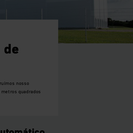
 de
truímos nosso
0 metros quadrados
automático