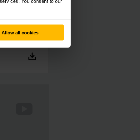
 services. You consent to our
s de reposição
ervice & Parts AG &
Allow all cookies