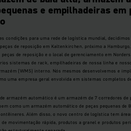
pequenas e empilhadeiras em 
ão
es condições para uma rede de logística mundial, decidimos
peças de reposição em Kaltenkirchen, próximo a Hamburgo, 
 peças de reposição e o local de gerenciamento em Norderst
rios sistemas de rack, empilhadeiras de nossa linha e noss
rmazém (WMS) interno. Nós mesmos desenvolvemos e imp
mo uma empresa geral envolvida em sistemas completos de 
 de armazém automático é um armazém de 7 corredores de 
, bem como um armazém automático de peças pequenas de 8
contêineres. Além disso, o novo centro de logística tem ár
s de movimentação rápida, produtos a granel e produtos pe
ção estruturalmente separada.