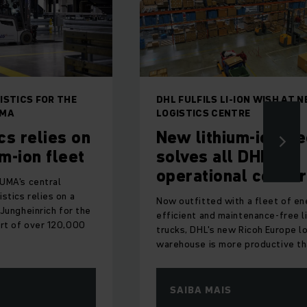
THE
DHL FULFILS LI-ION WISH AT NEW
LOGISTICS CENTRE
s on
New lithium-ion fleet
leet
solves all DHL's
operational concerns
n a
Now outfitted with a fleet of energy-
for the
efficient and maintenance-free li-ion
0,000
trucks, DHL's new Ricoh Europe logistics
warehouse is more productive than ever.
SAIBA MAIS