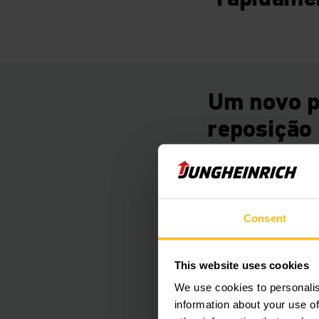
Um novo p
reposição
O aumento da produt
reposição é superio
1.000 peças de repos
Consent
ser despachadas devi
This website uses cookies
As áreas de escritór
We use cookies to personalis
como um escritório 
information about your use of
funcionários são um 