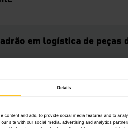
adrão em logística de peças 
ividade na logística do armazém devido ao armazém central
r a 50%. Enviamos diariamente mais de 11.000 peças para to
ição por hora em três fusos horários (América, Europa Cent
Details
do à solução de sistema de logística sob medida.
io de 3.800 metros quadrados no centro de peças de reposiç
e content and ads, to provide social media features and to analy
em espaço aberto. "Caminhos de comunicação transparentes
 our site with our social media, advertising and analytics partn
benefício distinto desse conceito de espaço. Os pedidos q