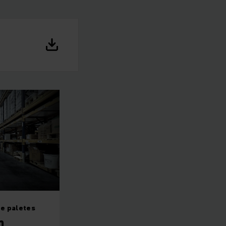
e paletes
m