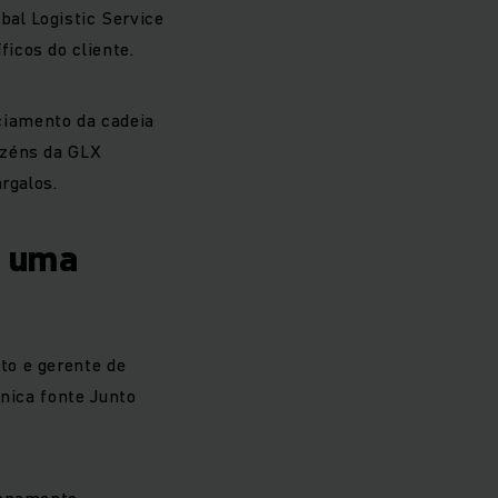
bal Logistic Service
icos do cliente.
iamento da cadeia
azéns da GLX
rgalos.
m uma
to e gerente de
única fonte Junto
zenamento.