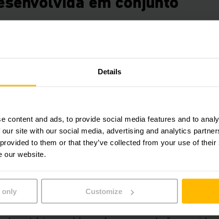
esenvolvida em conjunto
ntro de distribuição de 15.000 metros quadrados está local
X agora opera o Hub europeu para os serviços pós-venda e l
clientes.
Details
leiras modulares, pequenos frascos e compartimentos são 
 corredores com cerca de 10.500 espaços de armazenamento
o verticais Jungheinrich guiados por indução do tipo EKS 21
e content and ads, to provide social media features and to analy
 our site with our social media, advertising and analytics partn
 provided to them or that they’ve collected from your use of their
leiras de paletes pesados de corredor largo também ofere
e our website.
rmazenamento operados por empilhadeiras de mastro retrátil
einrich são usadas para transporte dentro do armazém, que
0 metros de largura.
 only
Customize