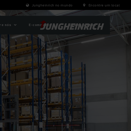
Jungheinrich no mundo
Encontre um local
re nós
E-commerce
ESG na prática