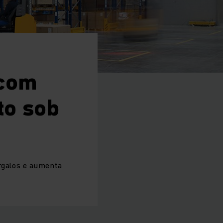
 com
to sob
argalos e aumenta