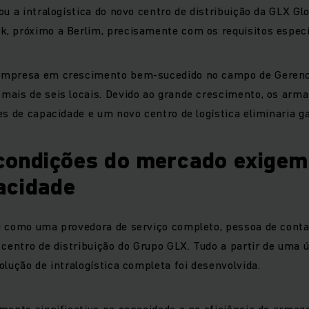
ou a intralogística do novo centro de distribuição da GLX Glo
 próximo a Berlim, precisamente com os requisitos específ
empresa em crescimento bem-sucedido no campo de Gerenc
mais de seis locais. Devido ao grande crescimento, os arm
es de capacidade e um novo centro de logística eliminaria ga
condições do mercado exige
acidade
u como uma provedora de serviço completo, pessoa de conta
 centro de distribuição do Grupo GLX. Tudo a partir de uma 
olução de intralogística completa foi desenvolvida.
mento significativo na capacidade e na eficiência do arma