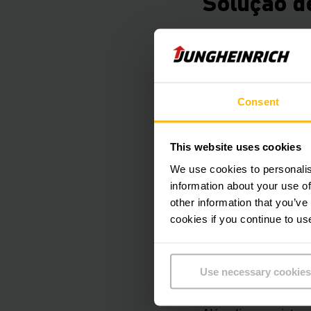
Solução d
O novo e espaçoso ce
Berlim, de onde a GL
reposição para seus 
Consent
No sistema de prate
retirados em quatro
This website uses cookies
separadores de pedid
We use cookies to personalis
information about your use of
other information that you’ve
Um sistema de prate
cookies if you continue to us
15.000 espaços de a
empilhadeiras Jungh
de comprimento e 11
Use necessary cookies