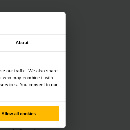
izado no sudeste de
ogística de peças de
About
armazenados e
, operados por dois
0.
se our traffic. We also share
ers who may combine it with
 services. You consent to our
ce aproximadamente
. No total, 20
 possui 140 metros
Allow all cookies