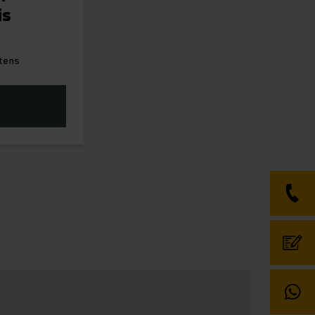
is
itens