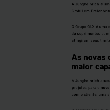
A Jungheinrich alinh
GmbH em Freienbrink,
O Grupo GLX é uma 
de suprimentos com 
atingiram seus limit
As novas 
maior cap
A Jungheinrich atuo
projetos para o novo
com o cliente, uma s
O objetivo era um au