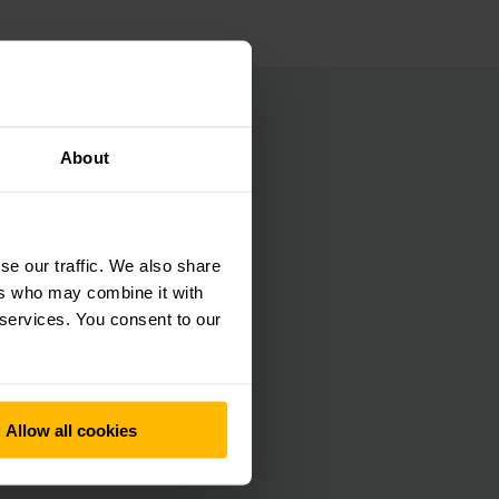
About
a, projetou e
inrich trabalhou em
se our traffic. We also share
ers who may combine it with
 services. You consent to our
ma de estantes de
to para a
Allow all cookies