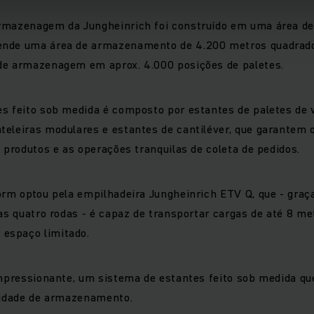
rmazenagem da Jungheinrich foi construído em uma área d
ende uma área de armazenamento de 4.200 metros quadrado
de armazenagem em aprox. 4.000 posições de paletes.
s feito sob medida é composto por estantes de paletes de 
teleiras modulares e estantes de cantiléver, que garante
s produtos e as operações tranquilas de coleta de pedidos.
orm optou pela empilhadeira Jungheinrich ETV Q, que - graç
nas quatro rodas - é capaz de transportar cargas de até 8 me
espaço limitado.
impressionante, um sistema de estantes feito sob medida qu
acidade de armazenamento.