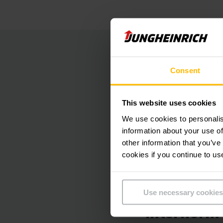
Planejame
Consent
A Jungheinrich, como
planejou a construç
This website uses cookies
parceria com a Inte
We use cookies to personalis
information about your use of
other information that you’ve
O requisito abrangen
cookies if you continue to us
encaixe perfeito e s
Sistema d
Use necessary cookies
Internorm