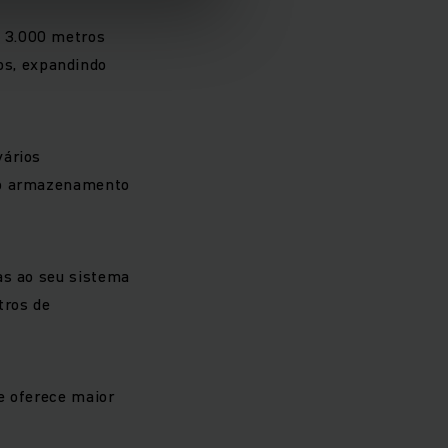
e 3.000 metros
s, expandindo
vários
m o armazenamento
as ao seu sistema
tros de
e oferece maior