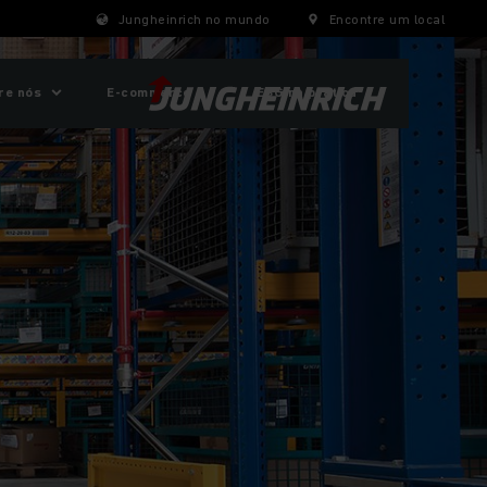
Jungheinrich no mundo
Encontre um local
re nós
E-commerce
ESG na prática