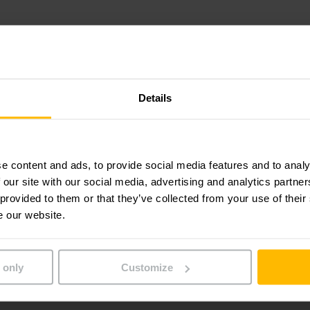
nto da Jungheinrich
Details
 fornecedora líder de sistemas de estantes em intralogístic
ão do novo armazém como um todo. Desde o início, a Junghe
rnorm na análise, planejamento e construção do armazém.
e content and ads, to provide social media features and to analy
 our site with our social media, advertising and analytics partn
 provided to them or that they’ve collected from your use of their
te e a análise de fluxo de material resultaram em um siste
e our website.
ob medida.
e montagem de encaixe perfei
 only
Customize