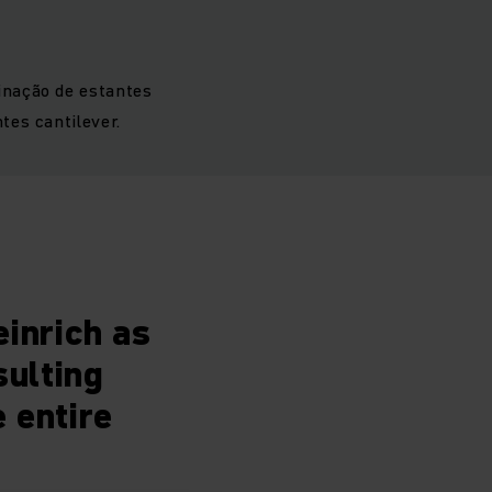
inação de estantes
tes cantilever.
einrich as
sulting
 entire