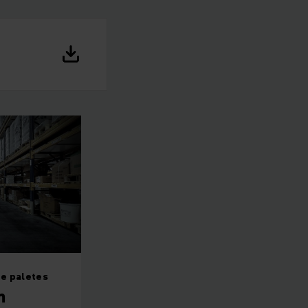
e paletes
m