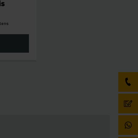
is
itens