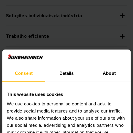
Soluções individuais da indústria
Trabalho eficiente
Melhor utilização do espaço
Consent
Details
About
Estanteria de paletes Jungheinrich de alta
qualidade
This website uses cookies
Acessórios de segurança
We use cookies to personalise content and ads, to
provide social media features and to analyse our traffic.
We also share information about your use of our site with
our social media, advertising and analytics partners who
may combine it with other information that you’ve