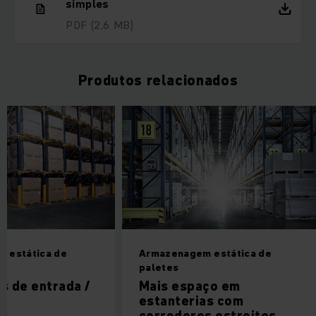
simples
PDF
(2,6 MB)
Produtos relacionados
 estática de
Armazenagem estática de
paletes
s de entrada /
Mais espaço em
estanterias com
corredores estreitos